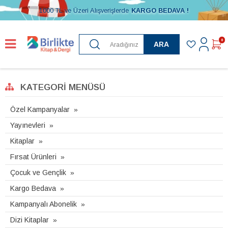
1000 TL ve Üzeri Alışverişlerde
KARGO BEDAVA !
0
ARA
KATEGORI MENÜSÜ
Özel Kampanyalar
Yayınevleri
Kitaplar
Fırsat Ürünleri
Çocuk ve Gençlik
Kargo Bedava
Kampanyalı Abonelik
Dizi Kitaplar