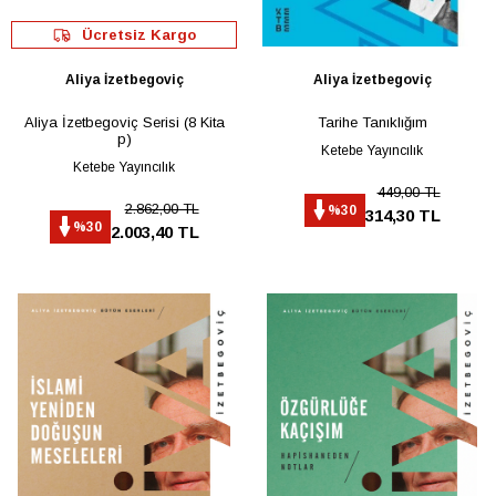
Ücretsiz Kargo
Aliya İzetbegoviç
Aliya İzetbegoviç
Aliya İzetbegoviç Serisi (8 Kita
Tarihe Tanıklığım
p)
Ketebe Yayıncılık
Ketebe Yayıncılık
449,00 TL
2.862,00 TL
%30
314,30 TL
%30
2.003,40 TL