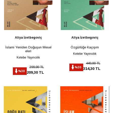
Aliya İzetbegoviç
Aliya İzetbegoviç
İslami Yeniden Doğuşun Mesel
Özgürlüğe Kaçışım
eleri
Ketebe Yayıncılık
Ketebe Yayıncılık
449,00 TL
299,00 TL
%30
314,30 TL
%30
209,30 TL