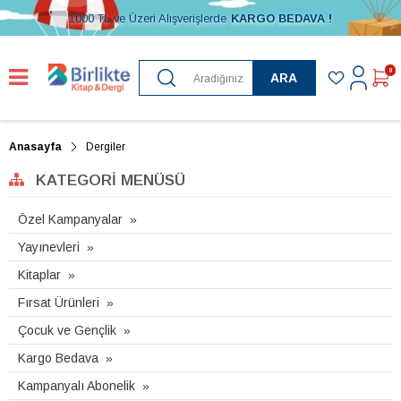
1000 TL ve Üzeri Alışverişlerde
KARGO BEDAVA !
0
ARA
Anasayfa
Dergiler
KATEGORI MENÜSÜ
Özel Kampanyalar
Yayınevleri
Kitaplar
Fırsat Ürünleri
Çocuk ve Gençlik
Kargo Bedava
Kampanyalı Abonelik