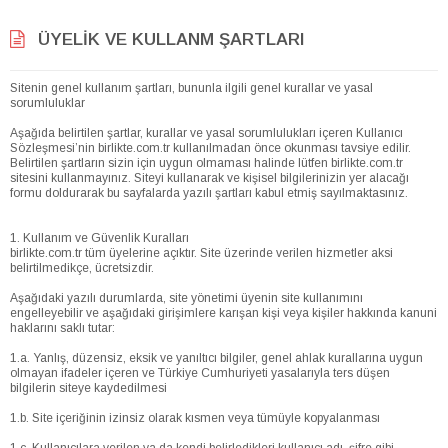
ÜYELIK VE KULLANM ŞARTLARI
Sitenin genel kullanım şartları, bununla ilgili genel kurallar ve yasal
sorumluluklar
Aşağıda belirtilen şartlar, kurallar ve yasal sorumlulukları içeren Kullanıcı
Sözleşmesi’nin birlikte.com.tr kullanılmadan önce okunması tavsiye edilir.
Belirtilen şartların sizin için uygun olmaması halinde lütfen birlikte.com.tr
sitesini kullanmayınız. Siteyi kullanarak ve kişisel bilgilerinizin yer alacağı
formu doldurarak bu sayfalarda yazılı şartları kabul etmiş sayılmaktasınız.
1. Kullanım ve Güvenlik Kuralları
birlikte.com.tr tüm üyelerine açıktır. Site üzerinde verilen hizmetler aksi
belirtilmedikçe, ücretsizdir.
Aşağıdaki yazılı durumlarda, site yönetimi üyenin site kullanımını
engelleyebilir ve aşağıdaki girişimlere karışan kişi veya kişiler hakkında kanuni
haklarını saklı tutar:
1.a. Yanlış, düzensiz, eksik ve yanıltıcı bilgiler, genel ahlak kurallarına uygun
olmayan ifadeler içeren ve Türkiye Cumhuriyeti yasalarıyla ters düşen
bilgilerin siteye kaydedilmesi
1.b. Site içeriğinin izinsiz olarak kısmen veya tümüyle kopyalanması