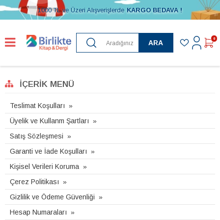
1000 TL ve Üzeri Alışverişlerde
KARGO BEDAVA !
0
ARA
İÇERIK MENÜ
Teslimat Koşulları
Üyelik ve Kullanm Şartları
Satış Sözleşmesi
Garanti ve İade Koşulları
Kişisel Verileri Koruma
Çerez Politikası
Gizlilik ve Ödeme Güvenliği
Hesap Numaraları