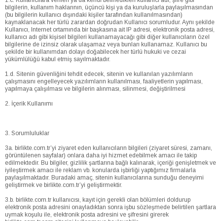
1.c. Kullanıcılara verilen ya da kendi belirledikleri kullanıcı adı, şifre gibi
bilgilerin, kullanım haklarının, üçüncü kişi ya da kuruluşlarla paylaşılmasından
(bu bilgilerin kullanıcı dışındaki kişiler tarafından kullanılmasından)
kaynaklanacak her türlü zarardan doğrudan Kullanıcı sorumludur. Aynı şekilde
Kullanıcı, Internet ortamında bir başkasına ait IP adresi, elektronik posta adresi,
kullanıcı adı gibi kişisel bilgileri kullanamayacağı gibi diğer kullanıcıların özel
bilgilerine de izinsiz olarak ulaşamaz veya bunları kullanamaz. Kullanıcı bu
şekilde bir kullanımdan dolayı doğabilecek her türlü hukuki ve cezai
yükümlülüğü kabul etmiş sayılmaktadır.
1.d. Sitenin güvenliğini tehdit edecek, sitenin ve kullanılan yazılımların
çalışmasını engelleyecek yazılımların kullanılması, faaliyetlerin yapılması,
yapılmaya çalışılması ve bilgilerin alınması, silinmesi, değiştirilmesi
2. İçerik Kullanımı
3. Sorumluluklar
3a. birlikte.com.tr’yi ziyaret eden kullanıcıların bilgileri (ziyaret süresi, zamanı,
görüntülenen sayfalar) onlara daha iyi hizmet edebilmek amacı ile takip
edilmektedir. Bu bilgiler, gizlilik şartlarına bağlı kalınarak, içeriği genişletmek ve
iyileştirmek amacı ile reklam vb. konularda işbirliği yaptığımız firmalarla
paylaşılmaktadır. Buradaki amaç, sitenin kullanıcılarına sunduğu deneyimi
geliştirmek ve birlikte.com.tr’yi geliştirmektir.
3.b. birlikte.com.tr kullanıcısı, kayıt için gerekli olan bölümleri doldurup
elektronik posta adresini onayladıktan sonra işbu sözleşmede belirtilen şartlara
uymak koşulu ile, elektronik posta adresini ve şifresini girerek