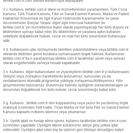
birlikte.com.tr.com sitesini kullanmaya başlayabilir.
3.c. Kullanıcı, birlikte.com.tr sitesi ve hizmetlerinden yararlanırken, Türk Ceza
Kanunu, Türk Ticaret Kanunu, Fikir ve Sanat Eserleri Kanunu, Marka ve Patent
Haklarının Korunması ile ilgili Kanun Hükmünde Kararnameler ve yasal
düzenlemeler, Borçlar Yasası, diğer ilgili mevzuat hükümleri ile
birlikte.com.tr.’yin hizmetlerine ilişkin olarak yayımlayacağı her türlü duyuru ve
bildirimlere uymayı kabul eder. Bu bildirimlere ve yasalara aykırı kullanım
sebebiyle doğabilecek hukuki, cezai ve mali her türlü sorumluluk Kullanıcıya
aittir.
3.d. Kullanıcının işbu sözleşmede belirtilen yükümlülüklere veya birlikte.com.tr
sitesinde bildirilen genel kurallara uymamasının tespiti halinde, Kullanıcının
birlikte.com.tr'da n yararlanması birlikte.com.tr tarafından süreli veya süresiz
olarak engellenebilir ve/veya hesabı kapatılabilir.
3.e. Kullanıcı, diğer kullanıcıların ve ziyaretçilerin birlikte.com.tr’yi kullanmasını
önleyici veya zorlaştırıcı hareketlerde bulunamaz, sunucuları ya da
veritabanlarını otomatik programlar yükleyip zorlayamaz/kilitleyemez. Hile
girişimlerinde bulunamaz. Bulunması halinde üyeliğinin sonlandırılacağını ve
durumdan doğabilecek her türlü hukuki, cezai sorumluluğu kabul eder.
3.g. Kullanıcı , birlikte.com.tr’den kopyalanmış veya yazıcı ile yazdırılmış hiçbir
materyal üzerinden Telif Hakkı, Ticari Marka ve her türlü Fikir ve Sanat Eserleri
Kanunu kapsamı notlarını silemez veya çıkartamaz.
3.h. Üyelik iptali ve hesap silme işlemi, kullanıcı tarafından birlikte.com.tr.com
üzerinden yapılabilir. Üyeliğini bitiren kullanıcının siteye giriş yetkisi iptal
edilecektir. Üyeliğini iptal eden kişi bu işlemin geri dönüşü olmadığını kabul