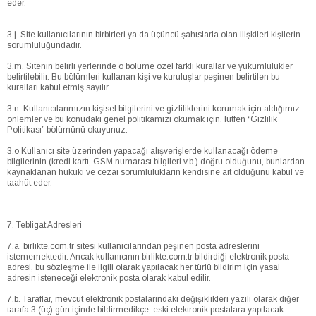
eder.
3.j. Site kullanıcılarının birbirleri ya da üçüncü şahıslarla olan ilişkileri kişilerin
sorumluluğundadır.
3.m. Sitenin belirli yerlerinde o bölüme özel farklı kurallar ve yükümlülükler
belirtilebilir. Bu bölümleri kullanan kişi ve kuruluşlar peşinen belirtilen bu
kuralları kabul etmiş sayılır.
3.n. Kullanıcılarımızın kişisel bilgilerini ve gizliliklerini korumak için aldığımız
önlemler ve bu konudaki genel politikamızı okumak için, lütfen “Gizlilik
Politikası” bölümünü okuyunuz.
3.o Kullanıcı site üzerinden yapacağı alışverişlerde kullanacağı ödeme
bilgilerinin (kredi kartı, GSM numarası bilgileri v.b.) doğru olduğunu, bunlardan
kaynaklanan hukuki ve cezai sorumlulukların kendisine ait olduğunu kabul ve
taahüt eder.
7. Tebligat Adresleri
7.a. birlikte.com.tr sitesi kullanıcılarından peşinen posta adreslerini
istememektedir. Ancak kullanıcının birlikte.com.tr bildirdiği elektronik posta
adresi, bu sözleşme ile ilgili olarak yapılacak her türlü bildirim için yasal
adresin isteneceği elektronik posta olarak kabul edilir.
7.b. Taraflar, mevcut elektronik postalarındaki değişiklikleri yazılı olarak diğer
tarafa 3 (üç) gün içinde bildirmedikçe, eski elektronik postalara yapılacak