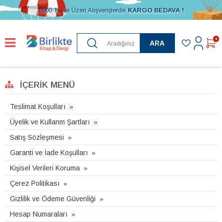
1000 TL ve Üzeri Alışverişlerde
KARGO BEDAVA !
0
ARA
İÇERIK MENÜ
Teslimat Koşulları
Üyelik ve Kullanm Şartları
Satış Sözleşmesi
Garanti ve İade Koşulları
Kişisel Verileri Koruma
Çerez Politikası
Gizlilik ve Ödeme Güvenliği
Hesap Numaraları