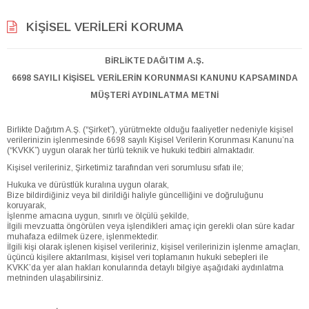
KIŞISEL VERILERI KORUMA
BİRLİKTE DAĞITIM A.Ş.
6698 SAYILI KİŞİSEL VERİLERİN KORUNMASI KANUNU KAPSAMINDA
MÜŞTERİ AYDINLATMA METNİ
Birlikte Dağıtım A.Ş. (“Şirket”), yürütmekte olduğu faaliyetler nedeniyle kişisel
verilerinizin işlenmesinde 6698 sayılı Kişisel Verilerin Korunması Kanunu’na
(“KVKK”) uygun olarak her türlü teknik ve hukuki tedbiri almaktadır.
Kişisel verileriniz, Şirketimiz tarafından veri sorumlusu sıfatı ile;
Hukuka ve dürüstlük kuralına uygun olarak,
Bize bildirdiğiniz veya bil dirildiği haliyle güncelliğini ve doğruluğunu
koruyarak,
İşlenme amacına uygun, sınırlı ve ölçülü şekilde,
İlgili mevzuatta öngörülen veya işlendikleri amaç için gerekli olan süre kadar
muhafaza edilmek üzere, işlenmektedir.
İlgili kişi olarak işlenen kişisel verileriniz, kişisel verilerinizin işlenme amaçları,
üçüncü kişilere aktarılması, kişisel veri toplamanın hukuki sebepleri ile
KVKK’da yer alan hakları konularında detaylı bilgiye aşağıdaki aydınlatma
metninden ulaşabilirsiniz.