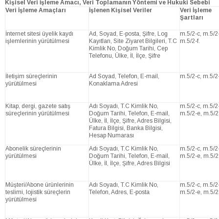
Kişisel Veri İşleme Amacı, Veri Toplamanın Yöntemi ve Hukuki Sebebi
Veri İşleme Amaçları
İşlenen Kişisel Veriler
Veri İşleme
Şartları
İnternet sitesi üyelik kaydı
Ad, Soyad, E-posta, Şifre, Log
m.5/2-c, m.5/2
işlemlerinin yürütülmesi
Kayıtları, Site Ziyaret Bilgileri, T.C
m.5/2-f.
Kimlik No, Doğum Tarihi, Cep
Telefonu, Ülke, İl, İlçe, Şifre
İletişim süreçlerinin
Ad Soyad, Telefon, E-mail,
m.5/2-c, m.5/2
yürütülmesi
Konaklama Adresi
Kitap, dergi, gazete satış
Adı Soyadı, T.C Kimlik No,
m.5/2-c, m.5/2
süreçlerinin yürütülmesi
Doğum Tarihi, Telefon, E-mail,
m.5/2-e, m.5/2-
Ülke, İl, İlçe, Şifre, Adres Bilgisi,
Fatura Bilgisi, Banka Bilgisi,
Hesap Numarası
Abonelik süreçlerinin
Adı Soyadı, T.C Kimlik No,
m.5/2-c, m.5/2
yürütülmesi
Doğum Tarihi, Telefon, E-mail,
m.5/2-e, m.5/2-
Ülke, İl, İlçe, Şifre, Adres Bilgisi
Müşteri/Abone ürünlerinin
Adı Soyadı, T.C Kimlik No,
m.5/2-c, m.5/2
teslimi, lojistik süreçlerin
Telefon, Adres, E-posta
m.5/2-e, m.5/2-
yürütülmesi