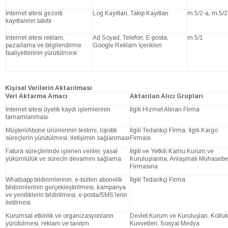
İnternet sitesi gezinti
Log Kayıtları, Takip Kayıtları
m.5/2-a, m.5/2
kayıtlarının takibi
İnternet sitesi reklam,
Ad Soyad, Telefon, E-posta,
m.5/1
pazarlama ve bilgilendirme
Google Reklam İçerikleri
faaliyetlerinin yürütülmesi
Kişisel Verilerin Aktarılması
Veri Aktarma Amacı
Aktarılan Alıcı Grupları
İnternet sitesi üyelik kaydı işlemlerinin
İlgili Hizmet Alınan Firma
tamamlanması
Müşteri/Abone ürünlerinin teslimi, lojistik
İlgili Tedarikçi Firma, İlgili Kargo
süreçlerin yürütülmesi, iletişimin sağlanması
Firması
Fatura süreçlerinde işlenen veriler, yasal
İlgili ve Yetkili Kamu Kurum ve
yükümlülük ve sürecin devamını sağlama
Kuruluşlarına, Anlaşmalı Muhasebe
Firmasına
Whatsapp bildirimlerinin, e-bülten abonelik
İlgili Tedarikçi Firma
bildirimlerinin gerçekleştirilmesi, kampanya
ve yeniliklerin bildirilmesi, e-posta/SMS’lerin
iletilmesi
Kurumsal etkinlik ve organizasyonların
Devlet Kurum ve Kuruluşları, Kolluk
yürütülmesi, reklam ve tanıtım
Kuvvetleri, Sosyal Medya