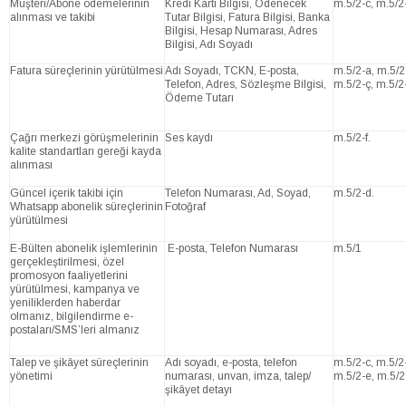
Müşteri/Abone ödemelerinin
Kredi Kartı Bilgisi, Ödenecek
m.5/2-c, m.5/2-
alınması ve takibi
Tutar Bilgisi, Fatura Bilgisi, Banka
Bilgisi, Hesap Numarası, Adres
Bilgisi, Adı Soyadı
Fatura süreçlerinin yürütülmesi
Adı Soyadı, TCKN, E-posta,
m.5/2-a, m.5/2
Telefon, Adres, Sözleşme Bilgisi,
m.5/2-ç, m.5/2
Ödeme Tutarı
Çağrı merkezi görüşmelerinin
Ses kaydı
m.5/2-f.
kalite standartları gereği kayda
alınması
Güncel içerik takibi için
Telefon Numarası, Ad, Soyad,
m.5/2-d.
Whatsapp abonelik süreçlerinin
Fotoğraf
yürütülmesi
E-Bülten abonelik işlemlerinin
E-posta, Telefon Numarası
m.5/1
gerçekleştirilmesi, özel
promosyon faaliyetlerini
yürütülmesi, kampanya ve
yeniliklerden haberdar
olmanız, bilgilendirme e-
postaları/SMS’leri almanız
Talep ve şikâyet süreçlerinin
Adı soyadı, e-posta, telefon
m.5/2-c, m.5/2
yönetimi
numarası, unvan, imza, talep/
m.5/2-e, m.5/2
şikâyet detayı