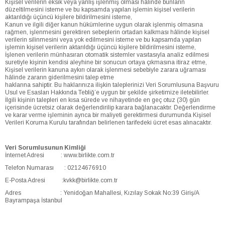
Kişisel verilerin eksik veya yanlış işlenmiş olması hâlinde bunların
düzeltilmesini isteme ve bu kapsamda yapılan işlemin kişisel verilerin
aktarıldığı üçüncü kişilere bildirilmesini isteme,
Kanun ve ilgili diğer kanun hükümlerine uygun olarak işlenmiş olmasına
rağmen, işlenmesini gerektiren sebeplerin ortadan kalkması hâlinde kişisel
verilerin silinmesini veya yok edilmesini isteme ve bu kapsamda yapılan
işlemin kişisel verilerin aktarıldığı üçüncü kişilere bildirilmesini isteme,
İşlenen verilerin münhasıran otomatik sistemler vasıtasıyla analiz edilmesi
suretiyle kişinin kendisi aleyhine bir sonucun ortaya çıkmasına itiraz etme,
Kişisel verilerin kanuna aykırı olarak işlenmesi sebebiyle zarara uğraması
hâlinde zararın giderilmesini talep etme
haklarına sahiptir. Bu haklarınıza ilişkin taleplerinizi Veri Sorumlusuna Başvuru
Usul ve Esasları Hakkında Tebliğ’e uygun bir şekilde şirketimize iletebilirler.
İlgili kişinin talepleri en kısa sürede ve nihayetinde en geç otuz (30) gün
içerisinde ücretsiz olarak değerlendirilip karara bağlanacaktır. Değerlendirme
ve karar verme işleminin ayrıca bir maliyeti gerektirmesi durumunda Kişisel
Verileri Koruma Kurulu tarafından belirlenen tarifedeki ücret esas alınacaktır.
Veri Sorumlusunun Kimliği
İnternet Adresi : www.birlikte.com.tr
Telefon Numarası : 02124676910
E-Posta Adresi :kvkk@birlikte.com.tr
Adres : Yenidoğan Mahallesi, Kızılay Sokak No:39 Giriş/A
Bayrampaşa İstanbul