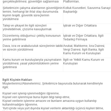
gerçekleştirilmesi, güvenliğin sağlanması
Platformları,
Şirketimizin çalışma alanlarının güvenliğinin
Kolluk Kuvvetleri, Savunma Sanayi
temini, herhangi bir ihlal olay durumunda
Başkanlığı
kişinin tespiti, güvenlik süreçlerinin
yürütülmesi
Talep ve şikayet ile ilgili süreçleri
İştirak ve Diğer Ortaklara
yönetebilmek, çözüme kavuşturmak
Düzenlemiş olduğumuz çekiliş konusunun
İştirak ve Diğer Ortaklara, İlgili
yerine getirilmesi
Tedarikçi Firmaya
Dava, icra ve arabuluculuk süreçlerinin takibi
Avukat, Mahkeme, İcra Dairesi,
ve sürecin yürütülmesi
Vergi Dairesi, İlgili Banka, İlgili
Kamu Kurum ve Kuruluşları
Kamu kurum ve kuruluşlarıyla yazışmaların
İlgili ve Yetkili Kamu Kurum ve
yürütülmesi, yasal yükümlülüklerin yerine
Kuruluşları
getirilmesi
İlgili Kişinin Hakları
Müşterilerimiz/Abonelerimiz, Şirketimize başvuruda bulunarak kendileriyle
ilgili;
Kişisel veri işlenip işlenmediğini öğrenme,
Kişisel veri işlenmişse buna ilişkin bilgi talep etme,
Kişisel verilerin işlenme amacını ve bunların amacına uygun kullanılıp
kullanılmadığını öğrenme,
Yurt içinde veya yurt dışında kişisel verilerin aktarıldığı üçüncü kişileri bilme,