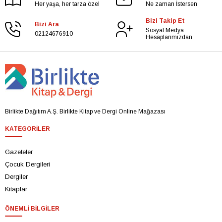
Her yaşa, her tarza özel
Ne zaman İstersen
Bizi Takip Et
Bizi Ara
Sosyal Medya
02124676910
Hesaplarımızdan
Birlikte Dağıtım A.Ş. Birlikte Kitap ve Dergi Online Mağazası
KATEGORILER
Gazeteler
Çocuk Dergileri
Dergiler
Kitaplar
ÖNEMLI BILGILER