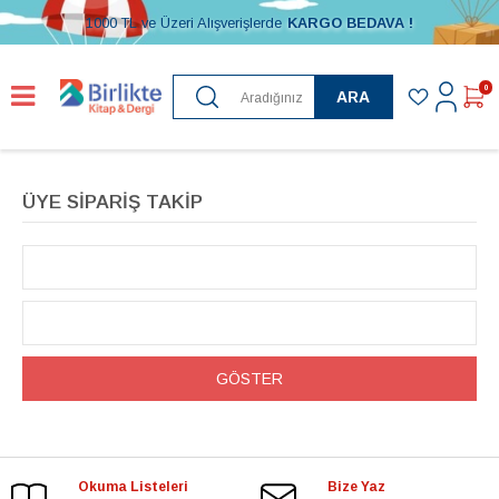
1000 TL ve Üzeri Alışverişlerde
KARGO BEDAVA !
0
ARA
ÜYE SIPARIŞ TAKIP
GÖSTER
Okuma Listeleri
Bize Yaz