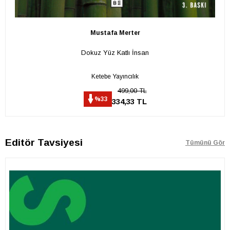
Mustafa Merter
Dokuz Yüz Katlı İnsan
Ketebe Yayıncılık
499,00 TL
%33
334,33 TL
Editör Tavsiyesi
Tümünü Gör