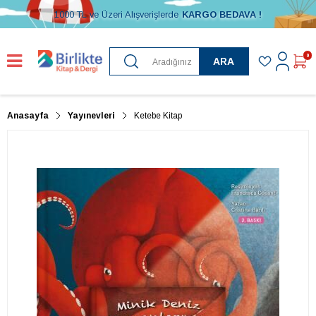
1000 TL ve Üzeri Alışverişlerde
KARGO BEDAVA !
0
ARA
Anasayfa
Yayınevleri
Ketebe Kitap