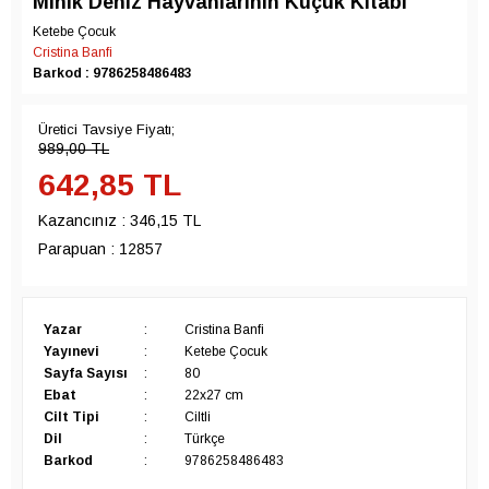
Minik Deniz Hayvanlarının Küçük Kitabı
Ketebe Çocuk
Cristina Banfi
Barkod : 9786258486483
Üretici Tavsiye Fiyatı;
989,00
TL
642,85
TL
Kazancınız :
346,15 TL
Parapuan :
12857
Yazar
:
Cristina Banfi
Yayınevi
:
Ketebe Çocuk
Sayfa Sayısı
:
80
Ebat
:
22x27 cm
Cilt Tipi
:
Ciltli
Dil
:
Türkçe
Barkod
:
9786258486483