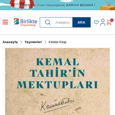
1000 TL ve Üzeri Alışverişlerde
KARGO BEDAVA !
0
ARA
Anasayfa
Yayınevleri
Ketebe Kitap