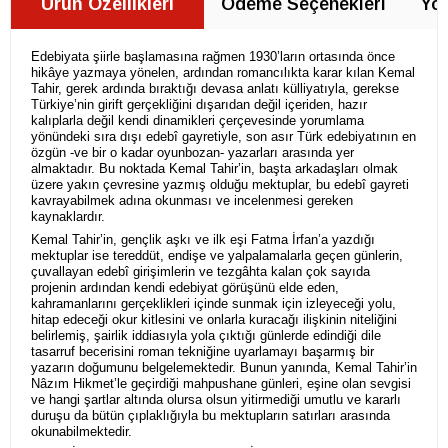
Ürün Özellikleri
Ödeme Seçenekleri
Yor
Edebiyata şiirle başlamasına rağmen 1930’ların ortasında önce
hikâye yazmaya yönelen, ardından romancılıkta karar kılan Kemal
Tahir, gerek ardında bıraktığı devasa anlatı külliyatıyla, gerekse
Türkiye’nin girift gerçekliğini dışarıdan değil içeriden, hazır
kalıplarla değil kendi dinamikleri çerçevesinde yorumlama
yönündeki sıra dışı edebî gayretiyle, son asır Türk edebiyatının en
özgün -ve bir o kadar oyunbozan- yazarları arasında yer
almaktadır. Bu noktada Kemal Tahir’in, başta arkadaşları olmak
üzere yakın çevresine yazmış olduğu mektuplar, bu edebî gayreti
kavrayabilmek adına okunması ve incelenmesi gereken
kaynaklardır.
Kemal Tahir’in, gençlik aşkı ve ilk eşi Fatma İrfan’a yazdığı
mektuplar ise tereddüt, endişe ve yalpalamalarla geçen günlerin,
çuvallayan edebî girişimlerin ve tezgâhta kalan çok sayıda
projenin ardından kendi edebiyat görüşünü elde eden,
kahramanlarını gerçeklikleri içinde sunmak için izleyeceği yolu,
hitap edeceği okur kitlesini ve onlarla kuracağı ilişkinin niteliğini
belirlemiş, şairlik iddiasıyla yola çıktığı günlerde edindiği dile
tasarruf becerisini roman tekniğine uyarlamayı başarmış bir
yazarın doğumunu belgelemektedir. Bunun yanında, Kemal Tahir’in
Nâzım Hikmet’le geçirdiği mahpushane günleri, eşine olan sevgisi
ve hangi şartlar altında olursa olsun yitirmediği umutlu ve kararlı
duruşu da bütün çıplaklığıyla bu mektupların satırları arasında
okunabilmektedir.