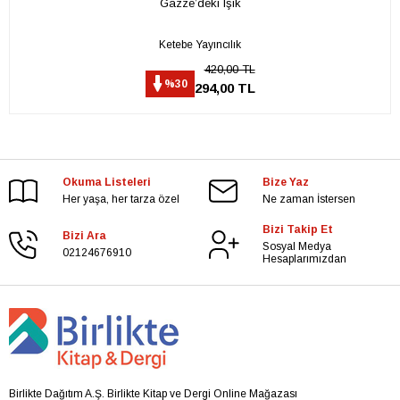
Gazze’deki Işık
Ketebe Yayıncılık
420,00 TL
%30
294,00 TL
Okuma Listeleri
Bize Yaz
Her yaşa, her tarza özel
Ne zaman İstersen
Bizi Takip Et
Bizi Ara
Sosyal Medya
02124676910
Hesaplarımızdan
Birlikte Dağıtım A.Ş. Birlikte Kitap ve Dergi Online Mağazası