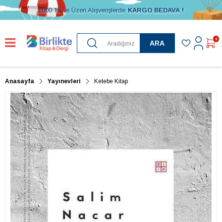
1000 TL ve Üzeri Alışverişlerde
KARGO BEDAVA !
0
ARA
Anasayfa
Yayınevleri
Ketebe Kitap