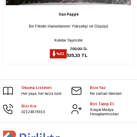
Ilan Pappé
Bir Filistin Hanedanının Yükselişi ve Düşüşü
Ketebe Yayıncılık
799,00 TL
%33
535,33 TL
Okuma Listeleri
Bize Yaz
Her yaşa, her tarza özel
Ne zaman İstersen
Bizi Takip Et
Bizi Ara
Sosyal Medya
02124676910
Hesaplarımızdan