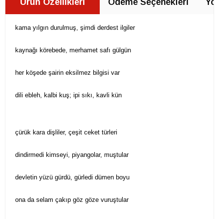
Ürün Özellikleri
Ödeme Seçenekleri
Yor
kama yılgın durulmuş, şimdi derdest ilgiler
kaynağı körebede, merhamet safı gülgün
her köşede şairin eksilmez bilgisi var
dili ebleh, kalbi kuş; ipi sıkı, kavli kün
çürük kara dişliler, çeşit ceket türleri
dindirmedi kimseyi, piyangolar, muştular
devletin yüzü gürdü, gürledi dümen boyu
ona da selam çakıp göz göze vuruştular