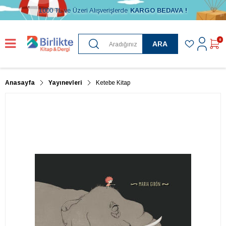
1000 TL ve Üzeri Alışverişlerde
KARGO BEDAVA !
0
ARA
Anasayfa
Yayınevleri
Ketebe Kitap