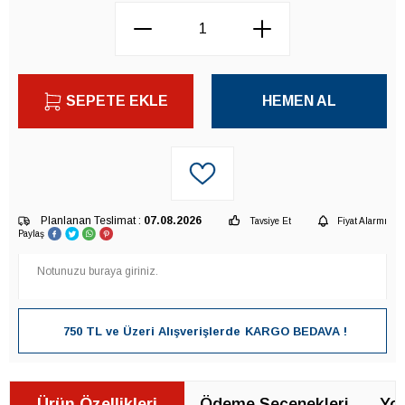
SEPETE EKLE
HEMEN AL
Planlanan Teslimat :
07.08.2026
Tavsiye Et
Fiyat Alarmı
Paylaş
750 TL ve Üzeri Alışverişlerde
KARGO BEDAVA !
Ürün Özellikleri
Ödeme Seçenekleri
Yor