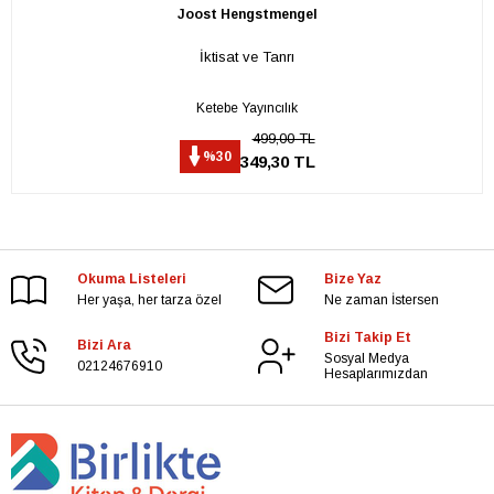
Joost Hengstmengel
İktisat ve Tanrı
Ketebe Yayıncılık
499,00 TL
%30
349,30 TL
Okuma Listeleri
Bize Yaz
Her yaşa, her tarza özel
Ne zaman İstersen
Bizi Takip Et
Bizi Ara
Sosyal Medya
02124676910
Hesaplarımızdan