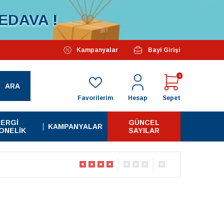
EDAVA !
Özel Kampanyalarımız Başlamıştır...
Kampanyalar
Bayi Girişi
Tüm A
0
ARA
Favorilerim
Hesap
Sepet
ERGI
GÜNCEL
KAMPANYALAR
ONELIK
SAYILAR