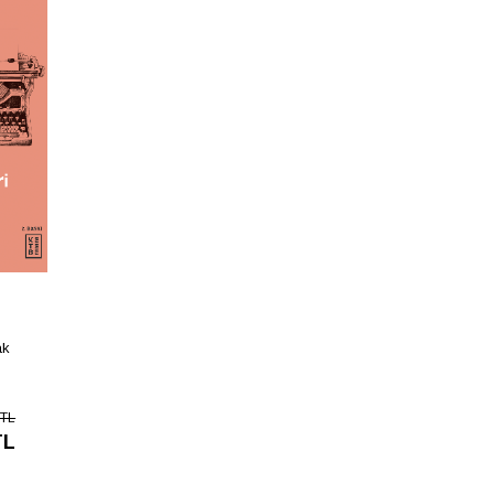
ak
 TL
TL