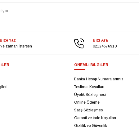
iyor.
Bize Yaz
Bizi Ara
Ne zaman İstersen
02124676910
ILER
ÖNEMLI BILGILER
Banka Hesap Numaralarımız
ileri
Teslimat Koşulları
Üyelik Sözleşmesi
Online Ödeme
Satış Sözleşmesi
Garanti ve İade Koşulları
Gizlilik ve Güvenlik
Kişisel Verilerin Korunması