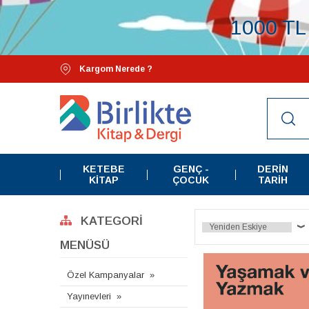
1000 TL 
Kargom Nerede ?
KETEBE
GENÇ -
DERIN
KITAP
ÇOCUK
TARIH
KATEGORI
MENÜSÜ
Özel Kampanyalar
Yayınevleri