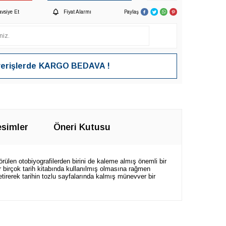
avsiye Et
Fiyat Alarmı
Paylaş
verişlerde
KARGO BEDAVA !
simler
Öneri Kutusu
örülen otobiyografilerden birini de kaleme almış önemli bir
r birçok tarih kitabında kullanılmış olmasına rağmen
etirerek tarihin tozlu sayfalarında kalmış münevver bir