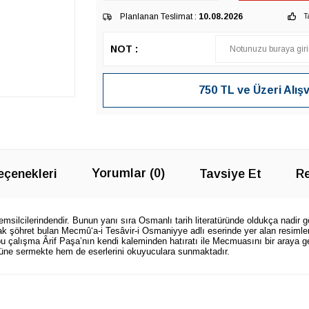
Planlanan Teslimat :
10.08.2026
T
NOT :
750 TL ve Üzeri Alış
Yorumlar (0)
çenekleri
Tavsiye Et
Re
 temsilcilerindendir. Bunun yanı sıra Osmanlı tarih literatüründe oldukça nadir g
arak şöhret bulan Mecmû‘a-i Tesâvir-i Osmaniyye adlı eserinde yer alan resimle
 bu çalışma Ârif Paşa’nın kendi kaleminden hatıratı ile Mecmuasını bir araya g
nüne sermekte hem de eserlerini okuyuculara sunmaktadır.