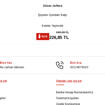
Oliver Jeffers
Şişenin İçindeki Kalp
Ketebe Yayıncılık
349,00 TL
%35
226,85 TL
Bize Yaz
Bizi Ara
Ne zaman İstersen
02124676910
ILER
ÖNEMLI BILGILER
Banka Hesap Numaralarımız
ileri
Teslimat Koşulları
Üyelik Sözleşmesi