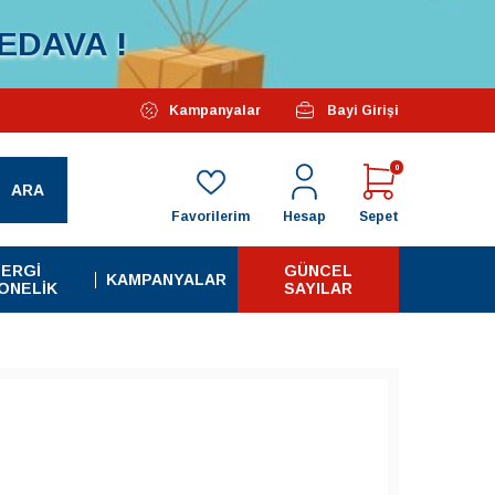
EDAVA !
Özel Kampanyalarımız Başlamıştır...
Kampanyalar
Bayi Girişi
Tüm A
0
ARA
Favorilerim
Hesap
Sepet
ERGI
GÜNCEL
KAMPANYALAR
ONELIK
SAYILAR