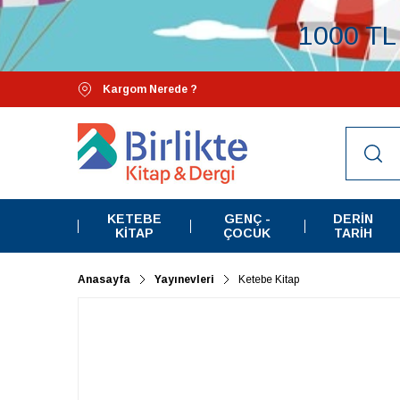
1000 TL 
Kargom Nerede ?
KETEBE
GENÇ -
DERIN
KITAP
ÇOCUK
TARIH
Anasayfa
Yayınevleri
Ketebe Kitap