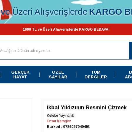
ve Üzeri Alışverişlerde
KARGO B
1000 TL ve Üzeri Alışverişlerde KARGO BEDAVA!
GERÇEK
ÖZEL
TÜM
D
HAYAT
SAYILAR
DERGILER
AB
İkbal Yıldızının Resmini Çizmek
Ketebe Yayıncılık
Ensar Karagöz
Barkod : 9786057949493