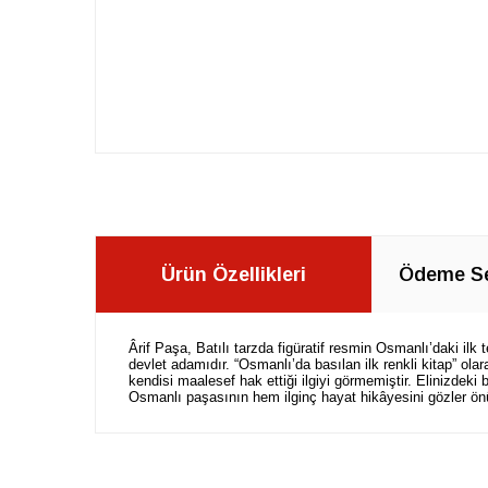
Ürün Özellikleri
Ödeme Se
Ârif Paşa, Batılı tarzda figüratif resmin Osmanlı’daki ilk
devlet adamıdır. “Osmanlı’da basılan ilk renkli kitap” ol
kendisi maalesef hak ettiği ilgiyi görmemiştir. Elinizdeki
Osmanlı paşasının hem ilginç hayat hikâyesini gözler ö