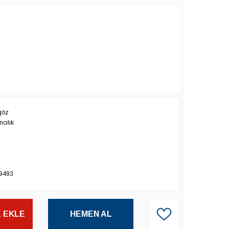
göz
cılık
9493
 EKLE
HEMEN AL