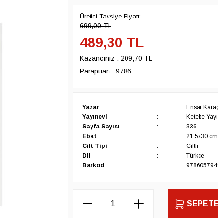
Üretici Tavsiye Fiyatı;
699,00
TL
489,30
TL
Kazancınız :
209,70 TL
Parapuan :
9786
Yazar
:
Ensar Kara
Yayınevi
:
Ketebe Yayın
Sayfa Sayısı
:
336
Ebat
:
21,5x30 cm
Cilt Tipi
:
Ciltli
Dil
:
Türkçe
Barkod
:
978605794
SEPETE