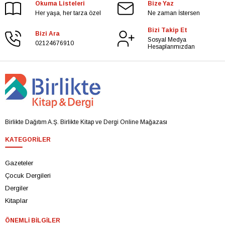
Okuma Listeleri
Bize Yaz
Her yaşa, her tarza özel
Ne zaman İstersen
Bizi Takip Et
Bizi Ara
Sosyal Medya
02124676910
Hesaplarımızdan
Birlikte Dağıtım A.Ş. Birlikte Kitap ve Dergi Online Mağazası
KATEGORILER
Gazeteler
Çocuk Dergileri
Dergiler
Kitaplar
ÖNEMLI BILGILER