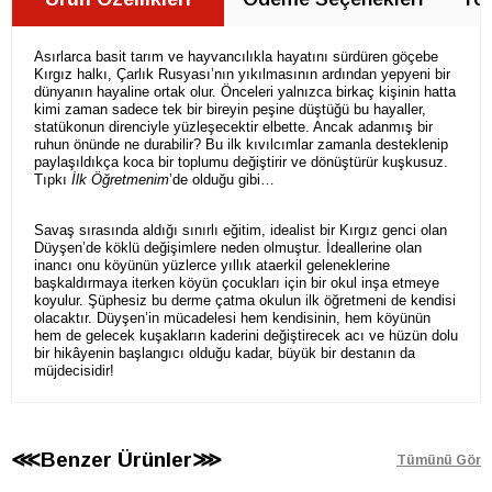
Asırlarca basit tarım ve hayvancılıkla hayatını sürdüren göçebe
Kırgız halkı, Çarlık Rusyası’nın yıkılmasının ardından yepyeni bir
dünyanın hayaline ortak olur. Önceleri yalnızca birkaç kişinin hatta
kimi zaman sadece tek bir bireyin peşine düştüğü bu hayaller,
statükonun direnciyle yüzleşecektir elbette. Ancak adanmış bir
ruhun önünde ne durabilir? Bu ilk kıvılcımlar zamanla desteklenip
paylaşıldıkça koca bir toplumu değiştirir ve dönüştürür kuşkusuz.
Tıpkı
İlk Öğretmenim
’de olduğu gibi…
Savaş sırasında aldığı sınırlı eğitim, idealist bir Kırgız genci olan
Düyşen’de köklü değişimlere neden olmuştur. İdeallerine olan
inancı onu köyünün yüzlerce yıllık ataerkil geleneklerine
başkaldırmaya iterken köyün çocukları için bir okul inşa etmeye
koyulur. Şüphesiz bu derme çatma okulun ilk öğretmeni de kendisi
olacaktır. Düyşen’in mücadelesi hem kendisinin, hem köyünün
hem de gelecek kuşakların kaderini değiştirecek acı ve hüzün dolu
bir hikâyenin başlangıcı olduğu kadar, büyük bir destanın da
müjdecisidir!
⋘Benzer Ürünler⋙
Tümünü Gör