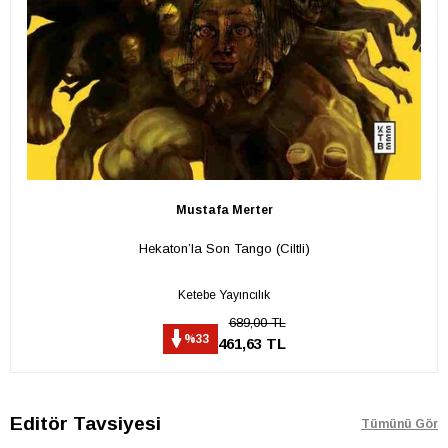
Mustafa Merter
Hekaton’la Son Tango (Ciltli)
Ketebe Yayıncılık
689,00 TL
%33
461,63 TL
Editör Tavsiyesi
Tümünü Gör