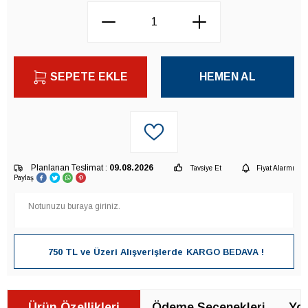
SEPETE EKLE
HEMEN AL
Planlanan Teslimat :
09.08.2026
Tavsiye Et
Fiyat Alarmı
Paylaş
750 TL ve Üzeri Alışverişlerde
KARGO BEDAVA !
Ürün Özellikleri
Ödeme Seçenekleri
Yor