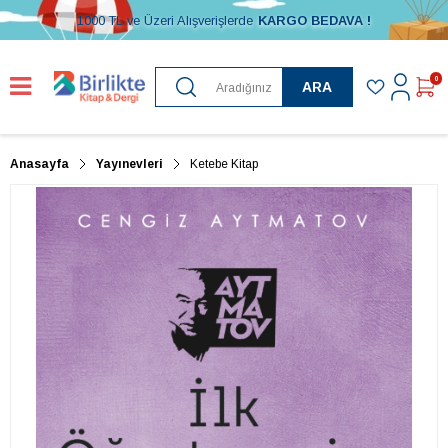
1000 TL ve Üzeri Alışverişlerde
KARGO BEDAVA !
0
ARA
Anasayfa
Yayınevleri
Ketebe Kitap