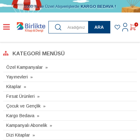
1000 TL ve Üzeri Alışverişlerde
KARGO BEDAVA !
0
ARA
KATEGORI MENÜSÜ
Özel Kampanyalar
Yayınevleri
Kitaplar
Fırsat Ürünleri
Çocuk ve Gençlik
Kargo Bedava
Kampanyalı Abonelik
Dizi Kitaplar