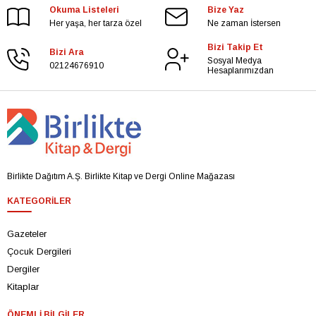
Okuma Listeleri
Bize Yaz
Her yaşa, her tarza özel
Ne zaman İstersen
Bizi Takip Et
Bizi Ara
Sosyal Medya
02124676910
Hesaplarımızdan
Birlikte Dağıtım A.Ş. Birlikte Kitap ve Dergi Online Mağazası
KATEGORILER
Gazeteler
Çocuk Dergileri
Dergiler
Kitaplar
ÖNEMLI BILGILER