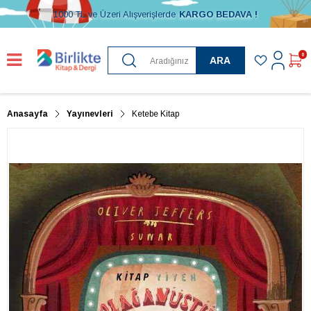
1000 TL ve Üzeri Alışverişlerde
KARGO BEDAVA !
0
ARA
Anasayfa
Yayınevleri
Ketebe Kitap