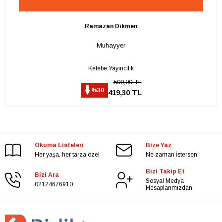
Ramazan Dikmen
Muhayyer
Ketebe Yayıncılık
599,00 TL
%30
419,30 TL
Okuma Listeleri
Bize Yaz
Her yaşa, her tarza özel
Ne zaman İstersen
Bizi Takip Et
Bizi Ara
Sosyal Medya
02124676910
Hesaplarımızdan