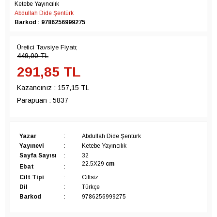
Ketebe Yayıncılık
Abdullah Dide Şentürk
Barkod : 9786256999275
Üretici Tavsiye Fiyatı;
449,00
TL
291,85
TL
Kazancınız :
157,15 TL
Parapuan :
5837
Yazar
:
Abdullah Dide Şentürk
Yayınevi
:
Ketebe Yayıncılık
Sayfa Sayısı
:
32
22.5X29
cm
Ebat
:
Cilt Tipi
:
Ciltsiz
Dil
:
Türkçe
Barkod
:
9786256999275