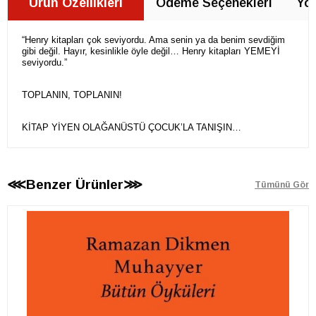
Ürün Özellikleri
Ödeme Seçenekleri
Yor
“Henry kitapları çok seviyordu. Ama senin ya da benim sevdiğim
gibi değil. Hayır, kesinlikle öyle değil… Henry kitapları YEMEYİ
seviyordu.”
TOPLANIN, TOPLANIN!
KİTAP YİYEN OLAĞANÜSTÜ ÇOCUK’LA TANIŞIN…
⋘Benzer Ürünler⋙
Tümünü Gör