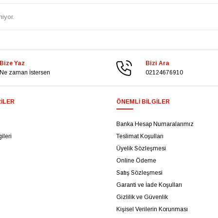
iyor.
Bize Yaz
Bizi Ara
Ne zaman İstersen
02124676910
ILER
ÖNEMLI BILGILER
Banka Hesap Numaralarımız
ileri
Teslimat Koşulları
Üyelik Sözleşmesi
Online Ödeme
Satış Sözleşmesi
Garanti ve İade Koşulları
Gizlilik ve Güvenlik
Kişisel Verilerin Korunması