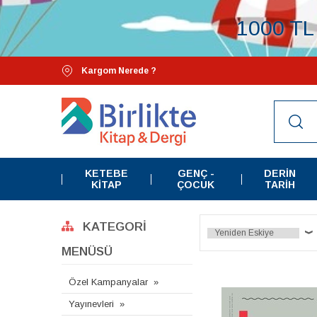
1000 TL 
Kargom Nerede ?
KETEBE
GENÇ -
DERIN
KITAP
ÇOCUK
TARIH
KATEGORI
MENÜSÜ
Özel Kampanyalar
Yayınevleri