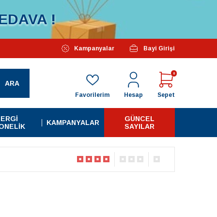
EDAVA !
Özel Kampanyalarımız Başlamıştır...
Kampanyalar
Bayi Girişi
Tüm A
0
ARA
Favorilerim
Hesap
Sepet
ERGI
GÜNCEL
KAMPANYALAR
ONELIK
SAYILAR