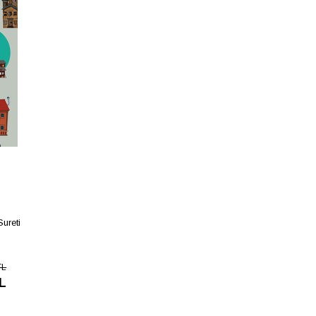
Sureti
TL
L