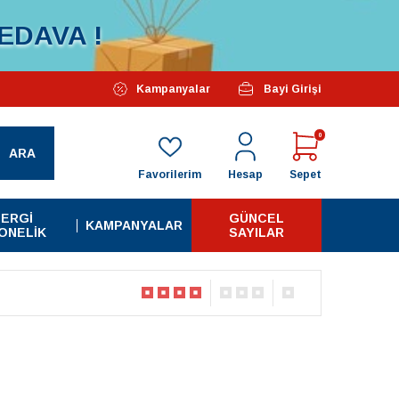
EDAVA !
Özel Kampanyalarımız Başlamıştır...
Kampanyalar
Bayi Girişi
Tüm A
0
ARA
Favorilerim
Hesap
Sepet
ERGI
GÜNCEL
KAMPANYALAR
ONELIK
SAYILAR