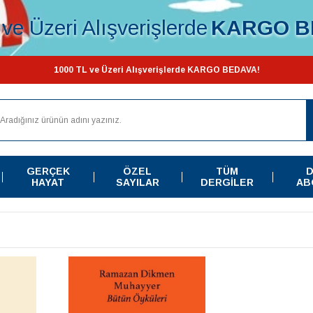
ve Üzeri Alışverişlerde
KARGO B
1000 TL ve Üzeri Alışverişlerde KARGO BEDAVA!
GERÇEK
ÖZEL
TÜM
D
HAYAT
SAYILAR
DERGILER
AB