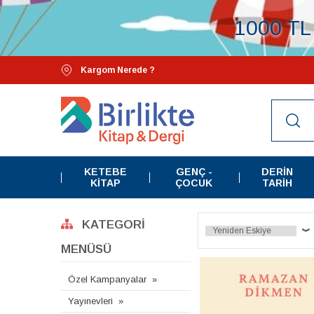
1000 TL 
Kargom Nerede ?
KETEBE
GENÇ -
DERIN
KITAP
ÇOCUK
TARIH
KATEGORI
MENÜSÜ
Özel Kampanyalar
Yayınevleri