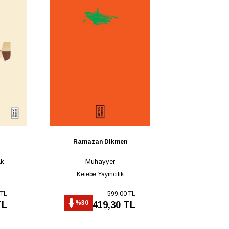
Ramazan Dikmen
ak
Muhayyer
Ketebe Yayıncılık
 TL
599,00 TL
%30
TL
419,30 TL