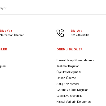
iyor.
Bize Yaz
Bizi Ara
Ne zaman İstersen
02124676910
ILER
ÖNEMLI BILGILER
Banka Hesap Numaralarımız
ileri
Teslimat Koşulları
Üyelik Sözleşmesi
Online Ödeme
Satış Sözleşmesi
Garanti ve İade Koşulları
Gizlilik ve Güvenlik
Kişisel Verilerin Korunması