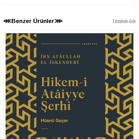
⋘Benzer Ürünler⋙
Tümünü Gör