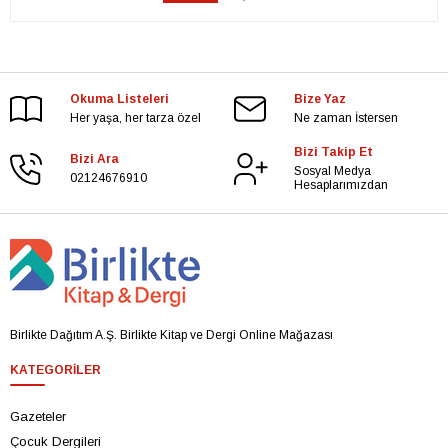
Okuma Listeleri
Bize Yaz
Her yaşa, her tarza özel
Ne zaman İstersen
Bizi Takip Et
Bizi Ara
Sosyal Medya
02124676910
Hesaplarımızdan
Birlikte Dağıtım A.Ş. Birlikte Kitap ve Dergi Online Mağazası
KATEGORILER
Gazeteler
Çocuk Dergileri