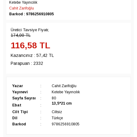
Ketebe Yayıncılık
Cahit Zarifoğlu
Barkod : 9786256910805
Üretici Tavsiye Fiyatı;
174,00
TL
116,58
TL
Kazancınız :
57,42 TL
Parapuan :
2332
Yazar
:
Cahit Zarifoğlu
Yayınevi
:
Ketebe Yayıncılık
Sayfa Sayısı
:
80
13,5*21
cm
Ebat
:
Cilt Tipi
:
Ciltsiz
Dil
:
Türkçe
Barkod
:
9786256910805