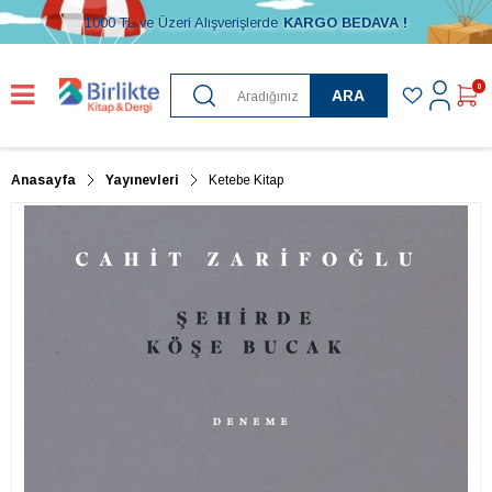
1000 TL ve Üzeri Alışverişlerde
KARGO BEDAVA !
0
ARA
Anasayfa
Yayınevleri
Ketebe Kitap