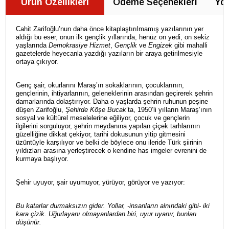
Ürün Özellikleri
Ödeme Seçenekleri
Yor
Cahit Zarifoğlu’nun daha önce kitaplaştırılmamış yazılarının yer
aldığı bu eser, onun ilk gençlik yıllarında, henüz on yedi, on sekiz
yaşlarında
Demokrasiye Hizmet
,
Gençlik
ve
Engizek
gibi mahalli
gazetelerde heyecanla yazdığı yazıların bir araya getirilmesiyle
ortaya çıkıyor.
Genç şair, okurlarını Maraş’ın sokaklarının, çocuklarının,
gençlerinin, ihtiyarlarının, geleneklerinin arasından geçirerek şehrin
damarlarında dolaştırıyor. Daha o yaşlarda şehrin ruhunun peşine
düşen Zarifoğlu,
Şehirde Köşe Bucak
’ta, 1950’li yılların Maraş’ının
sosyal ve kültürel meselelerine eğiliyor, çocuk ve gençlerin
ilgilerini sorguluyor, şehrin meydanına yapılan çiçek tarhlarının
güzelliğine dikkat çekiyor, tarihi dokusunun yitip gitmesini
üzüntüyle karşılıyor ve belki de böylece onu ileride Türk şiirinin
yıldızları arasına yerleştirecek o kendine has imgeler evrenini de
kurmaya başlıyor.
Şehir uyuyor, şair uyumuyor, yürüyor, görüyor ve yazıyor:
Bu katarlar durmaksızın gider. Yollar, -insanların alnındaki gibi- iki
kara çizik. Uğurlayanı olmayanlardan biri, uyur uyanır, bunları
düşünür.