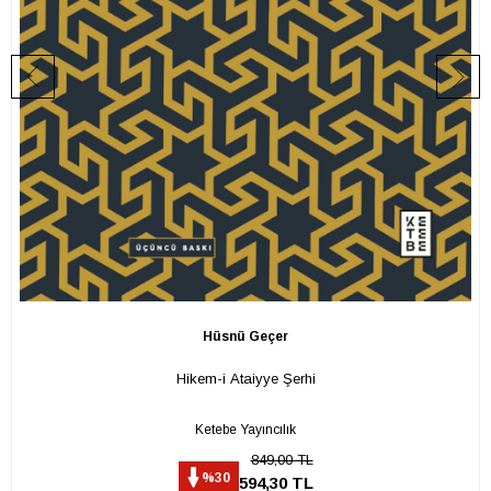
Hüsnü Geçer
Hikem-i Ataiyye Şerhi
Ketebe Yayıncılık
849,00 TL
%30
594,30 TL