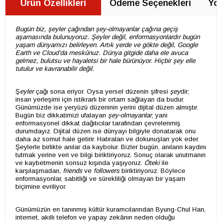
Ürün Özellikleri
Ödeme Seçenekleri
Yor
Bugün biz, şeyler çağından şey-olmayanlar çağına geçiş
aşamasında bulunuyoruz. Şeyler değil, enformasyonlardır bugün
yaşam dünyamızı belirleyen. Artık yerde ve gökte değil, Google
Earth ve Cloud’da meskûnuz. Dünya gitgide daha ele avuca
gelmez, bulutsu ve hayaletsi bir hale bürünüyor. Hiçbir şey elle
tutulur ve kavranabilir değil.
Ş
eyler
çağı sona eriyor. Oysa yersel düzenin şifresi
şey
dir;
insan yerleşimi için istikrarlı bir ortam sağlayan da budur.
Günümüzde ise yeryüzü düzeninin yerini dijital düzen almıştır.
Bugün biz dikkatimizi ufalayan
şey-olmayanlar
, yani
enformasyonel dikkat dağıtıcılar tarafından çevrelenmiş
durumdayız. Dijital düzen ise dünyayı bilgiyle donatarak onu
daha az somut hale getirir. Hatıraları ve dokunuşları yok eder.
Şeylerle birlikte anılar da kaybolur. Bizler bugün, anıların kaydını
tutmak yerine veri ve bilgi biriktiriyoruz. Sonuç olarak unutmanın
ve kaybetmenin sonsuz kışında yaşıyoruz.
Öteki
ile
karşılaşmadan,
friends
ve
followers
biriktiriyoruz. Böylece
enformasyonlar, sabitliği ve sürekliliği olmayan bir yaşam
biçimine evriliyor.
Günümüzün en tanınmış kültür kuramcılarından Byung-Chul Han,
internet, akıllı telefon ve yapay zekânın neden olduğu