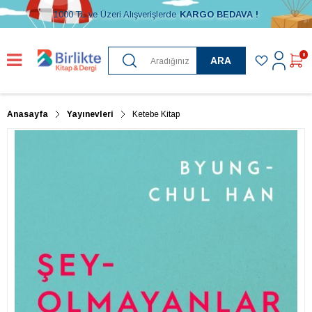
1000 TL ve Üzeri Alışverişlerde
KARGO BEDAVA !
0
ARA
Anasayfa
Yayınevleri
Ketebe Kitap