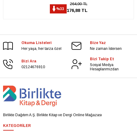
264,00 TL
%33
176,88 TL
Okuma Listeleri
Bize Yaz
Her yaşa, her tarza özel
Ne zaman İstersen
Bizi Takip Et
Bizi Ara
Sosyal Medya
02124676910
Hesaplarımızdan
Birlikte Dağıtım A.Ş. Birlikte Kitap ve Dergi Online Mağazası
KATEGORILER