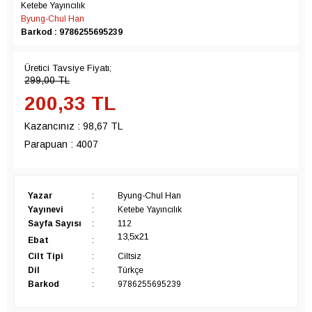
Ketebe Yayıncılık
Byung-Chul Han
Barkod : 9786255695239
Üretici Tavsiye Fiyatı;
299,00
TL
200,33
TL
Kazancınız :
98,67 TL
Parapuan :
4007
Yazar
:
Byung-Chul Han
Yayınevi
:
Ketebe Yayıncılık
Sayfa Sayısı
:
112
13,5x21
Ebat
:
Cilt Tipi
:
Ciltsiz
Dil
:
Türkçe
Barkod
:
9786255695239