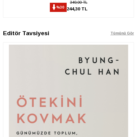
349,00 TL
%30
244,30 TL
Editör Tavsiyesi
Tümünü Gör