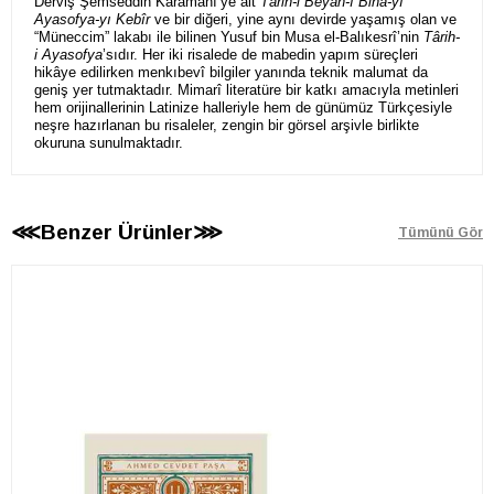
Derviş Şemseddin Karamanî’ye ait
Târih-i Beyân-ı Binâ-yı
Ayasofya-yı Kebîr
ve bir diğeri, yine aynı devirde yaşamış olan ve
“Müneccim” lakabı ile bilinen Yusuf bin Musa el-Balıkesrî’nin
Târih-
i Ayasofya
’sıdır. Her iki risalede de mabedin yapım süreçleri
hikâye edilirken menkıbevî bilgiler yanında teknik malumat da
geniş yer tutmaktadır. Mimarî literatüre bir katkı amacıyla metinleri
hem orijinallerinin Latinize halleriyle hem de günümüz Türkçesiyle
neşre hazırlanan bu risaleler, zengin bir görsel arşivle birlikte
okuruna sunulmaktadır.
⋘Benzer Ürünler⋙
Tümünü Gör