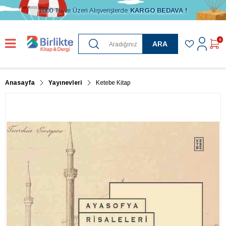
1000 TL ve Üzeri Alışverişlerde
KARGO BEDAVA !
0
ARA
Anasayfa
Yayınevleri
Ketebe Kitap