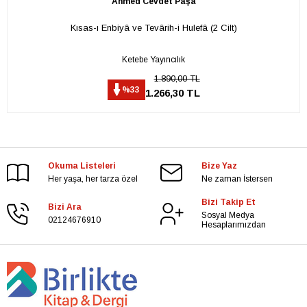
Ahmed Cevdet Paşa
Kısas-ı Enbiyâ ve Tevârih-i Hulefâ (2 Cilt)
Ketebe Yayıncılık
1.890,00 TL
%33
1.266,30 TL
Okuma Listeleri
Bize Yaz
Her yaşa, her tarza özel
Ne zaman İstersen
Bizi Takip Et
Bizi Ara
Sosyal Medya
02124676910
Hesaplarımızdan