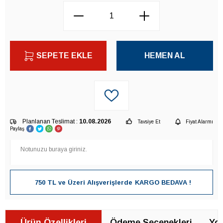
SEPETE EKLE
HEMEN AL
Planlanan Teslimat :
10.08.2026
Tavsiye Et
Fiyat Alarmı
Paylaş
750 TL ve Üzeri Alışverişlerde
KARGO BEDAVA !
Ürün Özellikleri
Ödeme Seçenekleri
Yor