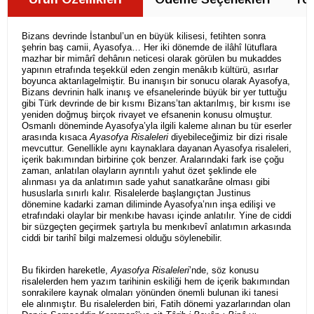
Bizans devrinde İstanbul’un en büyük kilisesi, fetihten sonra
şehrin baş camii, Ayasofya… Her iki dönemde de ilâhî lütuflara
mazhar bir mimârî dehânın neticesi olarak görülen bu mukaddes
yapının etrafında teşekkül eden zengin menâkıb kültürü, asırlar
boyunca aktarılagelmiştir. Bu inanışın bir sonucu olarak Ayasofya,
Bizans devrinin halk inanış ve efsanelerinde büyük bir yer tuttuğu
gibi Türk devrinde de bir kısmı Bizans’tan aktarılmış, bir kısmı ise
yeniden doğmuş birçok rivayet ve efsanenin konusu olmuştur.
Osmanlı döneminde Ayasofya’yla ilgili kaleme alınan bu tür eserler
arasında kısaca
Ayasofya Risaleleri
diyebileceğimiz bir dizi risale
mevcuttur. Genellikle aynı kaynaklara dayanan Ayasofya risaleleri,
içerik bakımından birbirine çok benzer. Aralarındaki fark ise çoğu
zaman, anlatılan olayların ayrıntılı yahut özet şeklinde ele
alınması ya da anlatımın sade yahut sanatkarâne olması gibi
hususlarla sınırlı kalır. Risalelerde başlangıçtan Justinus
dönemine kadarki zaman diliminde Ayasofya’nın inşa edilişi ve
etrafındaki olaylar bir menkıbe havası içinde anlatılır. Yine de ciddi
bir süzgeçten geçirmek şartıyla bu menkıbevî anlatımın arkasında
ciddi bir tarihî bilgi malzemesi olduğu söylenebilir.
Bu fikirden hareketle,
Ayasofya Risaleleri
’nde, söz konusu
risalelerden hem yazım tarihinin eskiliği hem de içerik bakımından
sonrakilere kaynak olmaları yönünden önemli bulunan iki tanesi
ele alınmıştır. Bu risalelerden biri, Fatih dönemi yazarlarından olan