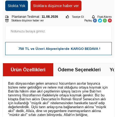
Stokta Yok
Stoklara düşünce haber ver
Planlanan Teslimat :
11.08.2026
Tavsiye Et
Fiyat Alarmı
Stoklara düşünce haber ver
Paylaş
750 TL ve Üzeri Alışverişlerde
KARGO BEDAVA !
Ürün Özellikleri
Ödeme Seçenekleri
Yor
Batı dünyasından gelen amansız hücumların asırlar boyunca
bizlere neler getirdiğini ve nelere mal olduğunu ortaya koymak için
Batı'da hâkim olan akıl çeşitlerinin işleyiş tarzını yine Batı'nın
tanınmış filozoflarının ifadeleriyle ortaya koymak gerekir. Biz bu
kitapta Batı'nın aklını Descartes'in Romalı filozof Seneca'nın aklı
için kullandığı "müşrik akıl" nitelemesinden hareketle tasnif edip
değerlendirdik. Üçlü tanrı anlayışına bağlananların aklına "müşrik
akıl" dedik, Alla'a, dine ve peygambere inanmayanların aklına
"münkir akıl" sıfatı zaten biliniyordu. Allah'ın birliğine,