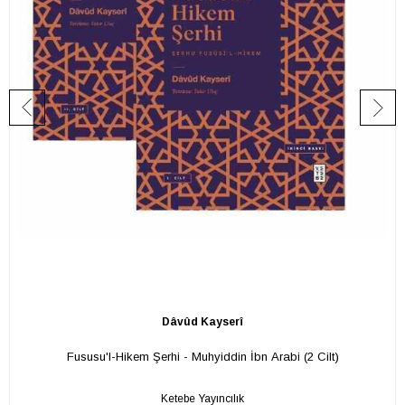
Dâvûd Kayserî
Fususu'l-Hikem Şerhi - Muhyiddin İbn Arabi (2 Cilt)
Ketebe Yayıncılık