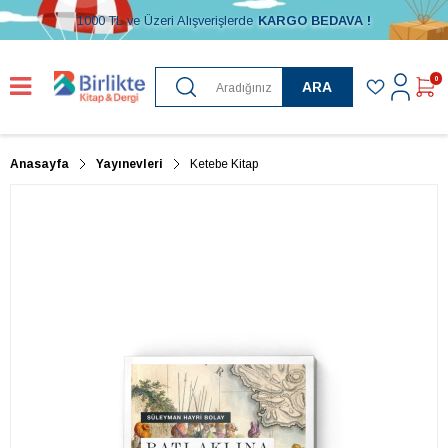
1000 TL ve Üzeri Alışverişlerde
KARGO BEDAVA !
0
ARA
Anasayfa
Yayınevleri
Ketebe Kitap