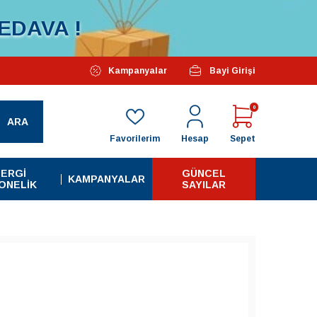
EDAVA !
Özel Kampanyalarımız Başlamıştır...
Kampanyalar
Bayi Girişi
Tüm A
0
ARA
Favorilerim
Hesap
Sepet
ERGI
GÜNCEL
KAMPANYALAR
ONELIK
SAYILAR