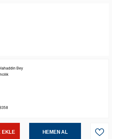
lahaddin Bey
cılık
8358
 EKLE
HEMEN AL