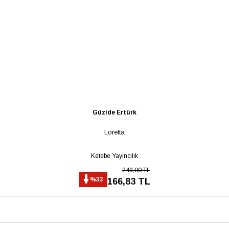
Güzide Ertürk
Loretta
Ketebe Yayıncılık
249,00 TL
%33
166,83 TL