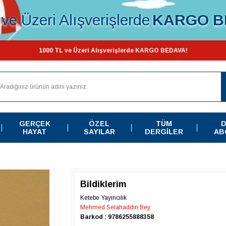
ve Üzeri Alışverişlerde
KARGO B
1000 TL ve Üzeri Alışverişlerde KARGO BEDAVA!
GERÇEK
ÖZEL
TÜM
D
HAYAT
SAYILAR
DERGILER
AB
Bildiklerim
Ketebe Yayıncılık
Mehmed Selahaddin Bey
Barkod : 9786255888358