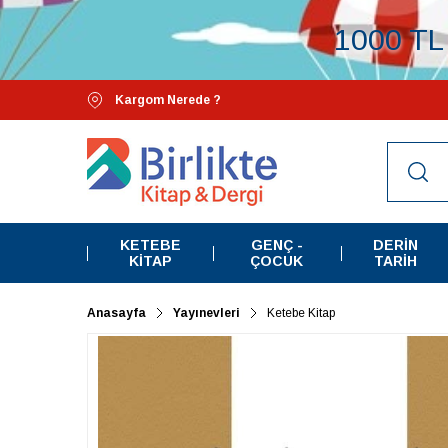
1000 TL 
Kargom Nerede ?
KETEBE
GENÇ -
DERIN
KITAP
ÇOCUK
TARIH
Anasayfa
Yayınevleri
Ketebe Kitap