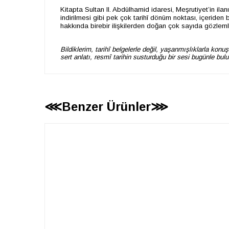
Kitapta Sultan II. Abdülhamid idaresi, Meşrutiyet’in il
indirilmesi gibi pek çok tarihî dönüm noktası, içeriden 
hakkında birebir ilişkilerden doğan çok sayıda gözleml
Bildiklerim, tarihî belgelerle değil, yaşanmışlıklarla kon
sert anlatı, resmî tarihin susturduğu bir sesi bugünle bulu
⋘Benzer Ürünler⋙