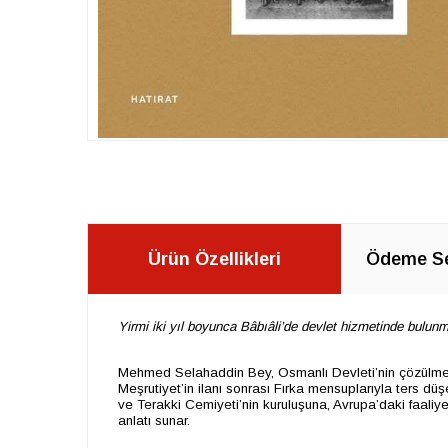
Ürün Özellikleri
Ödeme Se
Yirmi iki yıl boyunca Bâbıâli’de devlet hizmetinde bulun
Mehmed Selahaddin Bey, Osmanlı Devleti’nin çözülme ve
Meşrutiyet’in ilanı sonrası Fırka mensuplarıyla ters düş
ve Terakki Cemiyeti’nin kuruluşuna, Avrupa’daki faaliyet
anlatı sunar.