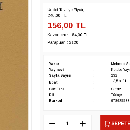
Üretici Tavsiye Fiyatı;
240,00
TL
156,00
TL
Kazancınız :
84,00 TL
Parapuan :
3120
Yazar
:
Mehmed Se
Yayınevi
:
Ketebe Yayın
Sayfa Sayısı
:
232
13,5 x 21
Ebat
:
Cilt Tipi
:
Ciltsiz
Dil
:
Türkçe
Barkod
:
978625588
SEPETE