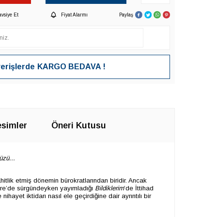
avsiye Et
Fiyat Alarmı
Paylaş
verişlerde
KARGO BEDAVA !
simler
Öneri Kutusu
üzü...
tlik etmiş dönemin bürokratlarından biridir. Ancak
Kahire’de sürgündeyken yayımladığı
Bildiklerim
’de İttihad
ayet iktidarı nasıl ele geçirdiğine dair ayrıntılı bir