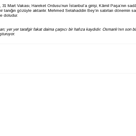
anı, 31 Mart Vakası, Hareket Ordusu’nun İstanbul’a girişi, Kâmil Paşa’nın sad
bir tanığın gözüyle aktarılır. Mehmed Selahaddin Bey’in satırları dönemin sa
e doludur.
uşan; yer yer tarafgir fakat daima çarpıcı bir hafıza kaydıdır. Osmanlı’nın son 
şturuyor.