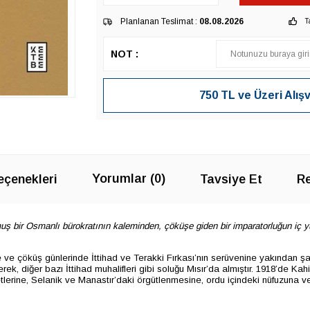
Planlanan Teslimat :
08.08.2026
T
NOT :
750 TL ve Üzeri Alış
Yorumlar (0)
çenekleri
Tavsiye Et
Re
muş bir Osmanlı bürokratının kaleminden, çöküşe giden bir imparatorluğun iç y
 çöküş günlerinde İttihad ve Terakki Fırkası’nın serüvenine yakından şahi
erek, diğer bazı İttihad muhalifleri gibi soluğu Mısır’da almıştır. 1918’de 
lerine, Selanik ve Manastır’daki örgütlenmesine, ordu içindeki nüfuzuna ve nih