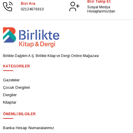
Bizi Takip Et
Bizi Ara
Sosyal Medya
02124676910
Hesaplarımızdan
Birlikte Dağıtım A.Ş. Birlikte Kitap ve Dergi Online Mağazası
KATEGORILER
Gazeteler
Çocuk Dergileri
Dergiler
Kitaplar
ÖNEMLI BILGILER
Banka Hesap Numaralarımız