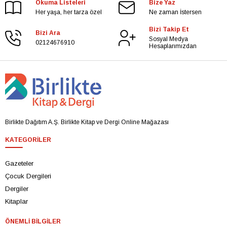
Okuma Listeleri
Bize Yaz
Her yaşa, her tarza özel
Ne zaman İstersen
Bizi Takip Et
Bizi Ara
Sosyal Medya
02124676910
Hesaplarımızdan
Birlikte Dağıtım A.Ş. Birlikte Kitap ve Dergi Online Mağazası
KATEGORILER
Gazeteler
Çocuk Dergileri
Dergiler
Kitaplar
ÖNEMLI BILGILER