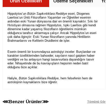
Ürün Özellikleri
Ödeme Seçenekleri
Yor
Hippolytos’un
Bütün Sapkınlıklara Reddiye
eseri, Diogenes
Laertios’un
Ünlü Filozofların Yaşamları ve Öğretileri
eserinin
ardından eski Yunan dünyasına dair en önemli kaynaktır. Sıkı bir
Hıristiyan olmasına rağmen Hippolytos, tıpkı Laertios gibi kendi
dönemine kadar yaşamış filozofların öğretilerini mümkün
olduğunca tarafsız aktarmaya çalışır. Ancak Hippolytos’un eseri
çok daha ilginçtir: Eski Yunan filozofların yanında Hintlilerin
Brahmanlarını ve Keltlerin Druidlerini de işler.
Eserin önemli bir kısmındaysa astrolojiyi inceler: Burçlardan ve
karakter özelliklerinden bahseder, sayıların nasıl gaipten haber
verdiğini ve bu anlayışın hangi tasavvurlara dayandığını tasvir
eder. Nihayetinde de bu kavrayışların hepsinin neden batıl
olduğunu bize açıklar.
Haliyle,
Bütün Sapkınlıklara Reddiye
, hem felsefenin hem de
astrolojinin kaynaklarını bize öğretir.
⋘Benzer Ürünler⋙
Tümünü Gör