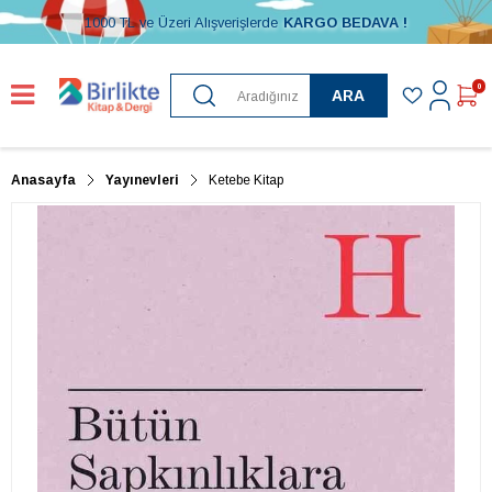
1000 TL ve Üzeri Alışverişlerde
KARGO BEDAVA !
0
ARA
Anasayfa
Yayınevleri
Ketebe Kitap