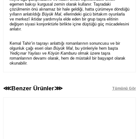
egemen bakışı kurgusal zemin olarak kullanır. Taşradaki
çözülmenin önü alınamaz bir hale geldiği, hatta çürümeye döndüğü
yılların anlatıldığı
Büyük Mal
, ellerindeki gücü birtakım oyunlarla
ve merkezî iktidar yardımıyla elde eden bir grup taşra elitinin
değişen siyasi konjonktürle birlikte içine düştüğü güç mücadelesini
anlatır.
Kemal Tahir’in taşrayı anlattığı romanlarının sonuncusu ve bir
olgunluk çağı eseri olan
Büyük Mal
, bu yönleriyle hem başta
Yediçınar Yaylası
ve
Köyün Kamburu
olmak üzere taşra
romanlarının devamı olarak, hem de müstakil bir başyapıt olarak
okunabilir.
⋘Benzer Ürünler⋙
Tümünü Gör