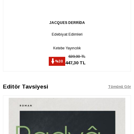
JACQUES DERRİDA
Edebiyat Edimleri
Ketebe Yayıncılık
639,00 TL
%30
447,30 TL
Editör Tavsiyesi
Tümünü Gör