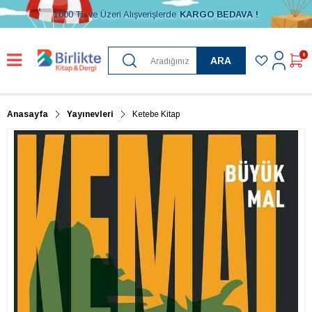
1000 TL ve Üzeri Alışverişlerde
KARGO BEDAVA !
0
ARA
Anasayfa
Yayınevleri
Ketebe Kitap