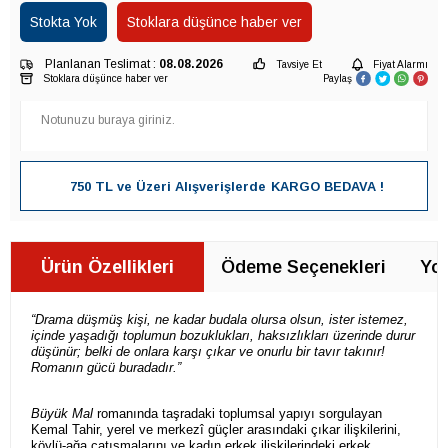
Stokta Yok
Stoklara düşünce haber ver
Planlanan Teslimat :
08.08.2026
Tavsiye Et
Fiyat Alarmı
Stoklara düşünce haber ver
Paylaş
750 TL ve Üzeri Alışverişlerde
KARGO BEDAVA !
Ürün Özellikleri
Ödeme Seçenekleri
Yor
“Drama düşmüş kişi, ne kadar budala olursa olsun, ister istemez,
içinde yaşadığı toplumun bozuklukları, haksızlıkları üzerinde durur
düşünür; belki de onlara karşı çıkar ve onurlu bir tavır takınır!
Romanın gücü buradadır.”
Büyük Mal
romanında taşradaki toplumsal yapıyı sorgulayan
Kemal Tahir, yerel ve merkezî güçler arasındaki çıkar ilişkilerini,
köylü-ağa çatışmalarını ve kadın erkek ilişkilerindeki erkek