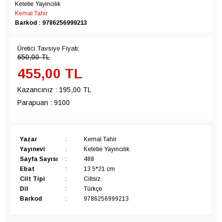
Ketebe Yayıncılık
Kemal Tahir
Barkod : 9786256999213
Üretici Tavsiye Fiyatı;
650,00
TL
455,00
TL
Kazancınız :
195,00 TL
Parapuan :
9100
Yazar
:
Kemal Tahir
Yayınevi
:
Ketebe Yayıncılık
Sayfa Sayısı
:
488
Ebat
:
13.5*21 cm
Cilt Tipi
:
Ciltsiz
Dil
:
Türkçe
Barkod
:
9786256999213