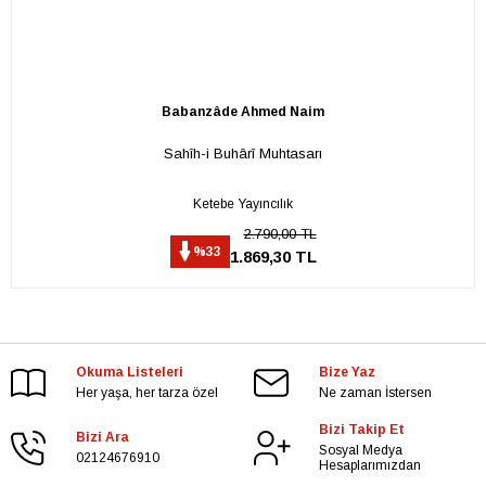
Babanzâde Ahmed Naim
Sahîh-i Buhârî Muhtasarı
Ketebe Yayıncılık
2.790,00 TL
%33
1.869,30 TL
Okuma Listeleri
Bize Yaz
Her yaşa, her tarza özel
Ne zaman İstersen
Bizi Takip Et
Bizi Ara
Sosyal Medya
02124676910
Hesaplarımızdan