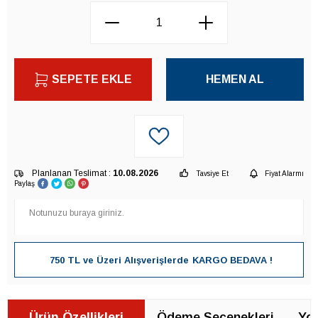
SEPETE EKLE
HEMEN AL
Planlanan Teslimat :
10.08.2026
Tavsiye Et
Fiyat Alarmı
Paylaş
750 TL ve Üzeri Alışverişlerde
KARGO BEDAVA !
Ürün Özellikleri
Ödeme Seçenekleri
Yor