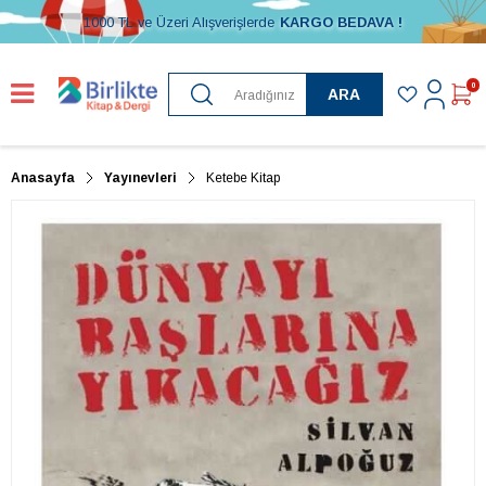
1000 TL ve Üzeri Alışverişlerde
KARGO BEDAVA !
0
ARA
Anasayfa
Yayınevleri
Ketebe Kitap