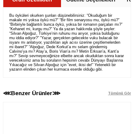
Bu öyküleri okurken şunları düşünebilirsiniz: “Okuduğum bir
makale mi yoksa öykü mü?” “Bir film senaryosu mu, öykü mü?”
“Birbiriyle bağlantılı bunca öykü, yoksa bir romanın parçaları mı?”
“Kehanet mi, kurgu mu?” Ya da yazarı hakkında şöyle şeyler:
“Silvan Alpoğuz, Türkiye’nin ruhunu mu arıyor, yoksa bulduğunu
mu iddia ediyor?” “Yazar, gerçekten gelecekte vuku bulacak bir
isyanı mı anlatıyor, yazdıkları aşk acısı üzerine çeşitlemelerden
mi ibaret?” “Alpoğuz, Dede Korkut’a mı selam göndermiş
Calvino’ya mı? Atay’a, Boris Vian’a mı? Metin Erksan’a, Kant’a
mı?” Sevip sevmeyeceğinize elbette ancak okuduktan sonra karar
vereceksiniz ama bu soruların hepsinin cevabı Dünyayı Başlarına
Yıkacağız ve Silvan Alpoğuz için “evet, ikisi de!” Yetenekli bir
yazarın elinden çıkan her kurmaca eserde olduğu gibi.
⋘Benzer Ürünler⋙
Tümünü Gör