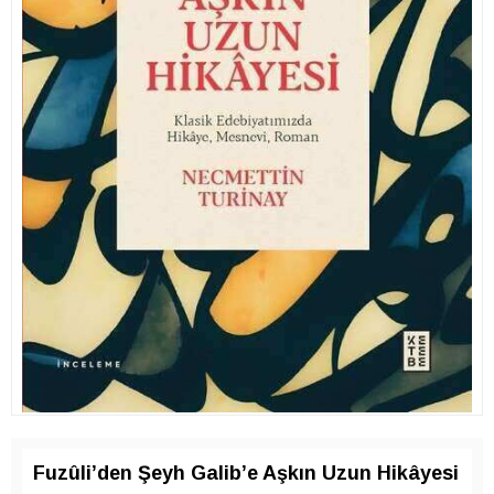
Fuzûli’den Şeyh Galib’e Aşkın Uzun Hikâyesi