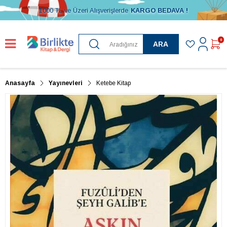
1000 TL ve Üzeri Alışverişlerde
KARGO BEDAVA !
0
ARA
Anasayfa
Yayınevleri
Ketebe Kitap