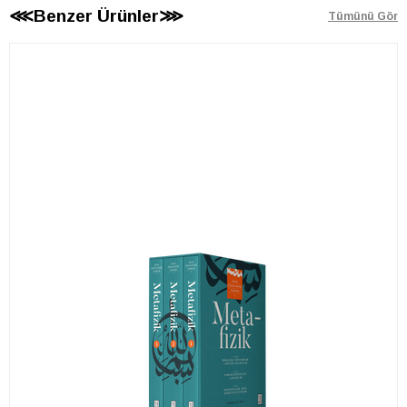
⋘Benzer Ürünler⋙
Tümünü Gör