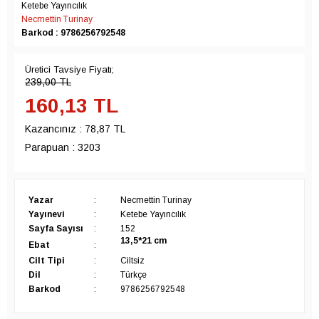
Ketebe Yayıncılık
Necmettin Turinay
Barkod : 9786256792548
Üretici Tavsiye Fiyatı;
239,00
TL
160,13
TL
Kazancınız :
78,87 TL
Parapuan :
3203
Yazar
:
Necmettin Turinay
Yayınevi
:
Ketebe Yayıncılık
Sayfa Sayısı
:
152
13,5*21
cm
Ebat
:
Cilt Tipi
:
Ciltsiz
Dil
:
Türkçe
Barkod
:
9786256792548