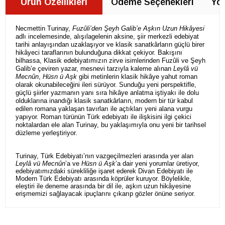
Ürün Özellikleri
Ödeme Seçenekleri
Yor
Necmettin Turinay,
Fuzûli’den Şeyh Galib’e Aşkın Uzun Hikâyesi
adlı incelemesinde, alışılagelenin aksine, şiir merkezli edebiyat
tarihi anlayışından uzaklaşıyor ve klasik sanatkârların güçlü birer
hikâyeci taraflarının bulunduğuna dikkat çekiyor. Bakışını
bilhassa, Klasik edebiyatımızın zirve isimlerinden Fuzûli ve Şeyh
Galib’e çeviren yazar, mesnevi tarzıyla kaleme alınan
Leylâ vü
Mecnûn
,
Hüsn ü Aşk
gibi metinlerin klasik hikâye yahut roman
olarak okunabileceğini ileri sürüyor. Sunduğu yeni perspektifle,
güçlü şiirler yazmanın yanı sıra hikâye anlatma iştiyakı ile dolu
olduklarına inandığı klasik sanatkârların, modern bir tür kabul
edilen romana yaklaşan tavırları ile açtıkları yeni alana vurgu
yapıyor. Roman türünün Türk edebiyatı ile ilişkisini ilgi çekici
noktalardan ele alan Turinay, bu yaklaşımıyla onu yeni bir tarihsel
düzleme yerleştiriyor.
Turinay, Türk Edebiyatı’nın vazgeçilmezleri arasında yer alan
Leylâ vü Mecnûn
’a ve
Hüsn ü Aşk
’a dair yeni yorumlar üretiyor,
edebiyatımızdaki sürekliliğe işaret ederek Divan Edebiyatı ile
Modern Türk Edebiyatı arasında köprüler kuruyor. Böylelikle,
eleştiri ile deneme arasında bir dil ile, aşkın uzun hikâyesine
erişmemizi sağlayacak ipuçlarını çıkarıp gözler önüne seriyor.