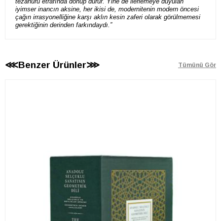
tezahürü etrafında d
ö
nüp durur. Yine de ilerlemeye duyulan
iyimser inancın aksine, her ikisi de, modernitenin modern
ö
ncesi
ç
ağın irrasyonelliğine karşı aklın kesin zaferi olarak g
ö
rülmemesi
gerektiğinin derinden farkındaydı.”
⋘Benzer Ürünler⋙
Tümünü Gör