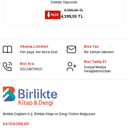
Ketebe Yayıncılık
5.999,00 TL
%30
4.199,30 TL
Okuma Listeleri
Bize Yaz
Her yaşa, her tarza özel
Ne zaman İstersen
Bizi Takip Et
Bizi Ara
Sosyal Medya
02124676910
Hesaplarımızdan
Birlikte Dağıtım A.Ş. Birlikte Kitap ve Dergi Online Mağazası
KATEGORILER