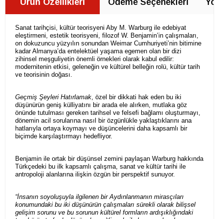
Ürün Özellikleri
Ödeme Seçenekleri
Yor
Sanat tarihçisi, kültür teorisyeni Aby M. Warburg ile edebiyat
eleştirmeni, estetik teorisyeni, filozof W. Benjamin’in çalışmaları,
on dokuzuncu yüzyılın sonundan Weimar Cumhuriyeti’nin bitimine
kadar Almanya’da entelektüel yaşama egemen olan bir dizi
zihinsel meşguliyetin önemli örnekleri olarak kabul edilir:
modernitenin etkisi, geleneğin ve kültürel belleğin rolü, kültür tarih
ve teorisinin doğası.
Ge
ç
miş Şeyleri Hatırlamak
, özel bir dikkati hak eden bu iki
düşünürün geniş külliyatını bir arada ele alırken, mutlaka göz
önünde tutulması gereken tarihsel ve felsefi bağlamı oluşturmayı,
dönemin acil sorularına nasıl bir özgünlükle yaklaştıklarını ana
hatlarıyla ortaya koymayı ve düşüncelerini daha kapsamlı bir
biçimde karşılaştırmayı hedefliyor.
Benjamin ile ortak bir düşünsel zemini paylaşan Warburg hakkında
Türkçedeki bu ilk kapsamlı çalışma, sanat ve kültür tarihi ile
antropoloji alanlarına ilişkin özgün bir perspektif sunuyor.
“İnsanın soyoluşuyla ilgilenen bir Aydınlanmanı
n miras
çıları
konumundaki bu iki düşünürün
ç
alışmaları sürekli olarak bilişsel
gelişim sorunu ve bu sorunun kültürel formların ardışıklığındaki