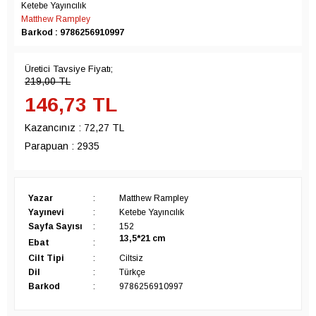
Ketebe Yayıncılık
Matthew Rampley
Barkod : 9786256910997
Üretici Tavsiye Fiyatı;
219,00
TL
146,73
TL
Kazancınız :
72,27 TL
Parapuan :
2935
Yazar
:
Matthew Rampley
Yayınevi
:
Ketebe Yayıncılık
Sayfa Sayısı
:
152
13,5*21
cm
Ebat
:
Cilt Tipi
:
Ciltsiz
Dil
:
Türkçe
Barkod
:
9786256910997