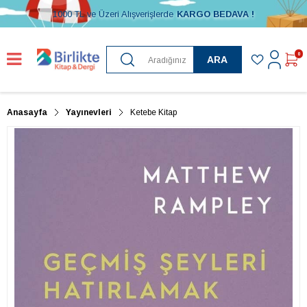
1000 TL ve Üzeri Alışverişlerde
KARGO BEDAVA !
0
ARA
Anasayfa
Yayınevleri
Ketebe Kitap