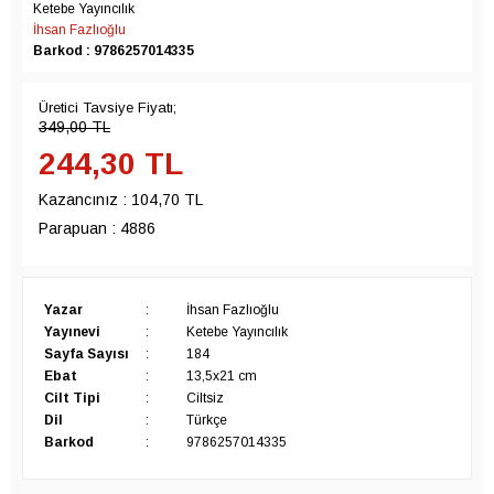
Ketebe Yayıncılık
İhsan Fazlıoğlu
Barkod : 9786257014335
Üretici Tavsiye Fiyatı;
349,00
TL
244,30
TL
Kazancınız :
104,70 TL
Parapuan :
4886
Yazar
:
İhsan Fazlıoğlu
Yayınevi
:
Ketebe Yayıncılık
Sayfa Sayısı
:
184
Ebat
:
13,5x21 cm
Cilt Tipi
:
Ciltsiz
Dil
:
Türkçe
Barkod
:
9786257014335