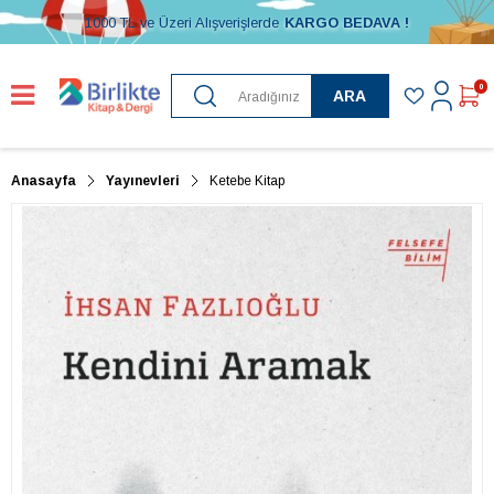
1000 TL ve Üzeri Alışverişlerde
KARGO BEDAVA !
0
ARA
Anasayfa
Yayınevleri
Ketebe Kitap