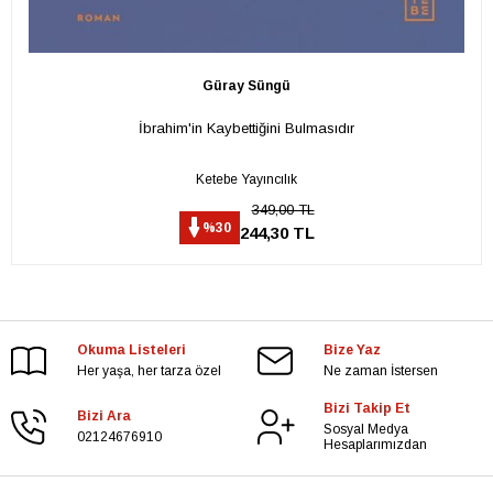
Güray Süngü
İbrahim'in Kaybettiğini Bulmasıdır
Ketebe Yayıncılık
349,00 TL
%30
244,30 TL
Okuma Listeleri
Bize Yaz
Her yaşa, her tarza özel
Ne zaman İstersen
Bizi Takip Et
Bizi Ara
Sosyal Medya
02124676910
Hesaplarımızdan