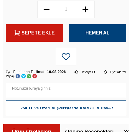
SEPETE EKLE
HEMEN AL
Planlanan Teslimat :
10.08.2026
Tavsiye Et
Fiyat Alarmı
Paylaş
750 TL ve Üzeri Alışverişlerde
KARGO BEDAVA !
Ürün Özellikleri
Ödeme Seçenekleri
Yor