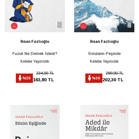
İhsan Fazlıoğlu
İhsan Fazlıoğlu
Fuzuli Ne Demek İstedı?
Soruların Peşinde
Ketebe Yayıncılık
Ketebe Yayıncılık
234,00 TL
289,00 TL
%30
%30
163,80 TL
202,30 TL