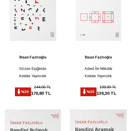
İhsan Fazlıoğlu
İhsan Fazlıoğlu
Sözün Eşiğinde
Aded İle Mikdâr
Ketebe Yayıncılık
Ketebe Yayıncılık
244,00 TL
199,00 TL
%30
%30
170,80 TL
139,30 TL