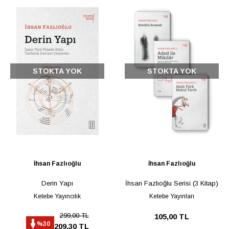
STOKTA YOK
STOKTA YOK
İhsan Fazlıoğlu
İhsan Fazlıoğlu
Derin Yapı
İhsan Fazlıoğlu Serisi (3 Kitap)
Ketebe Yayıncılık
Ketebe Yayınları
299,00 TL
105,00 TL
%30
209,30 TL