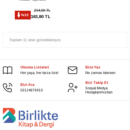
234,00 TL
%30
163,80 TL
Toplam 11 ürün görüntüleniyor.
Okuma Listeleri
Bize Yaz
Her yaşa, her tarza özel
Ne zaman İstersen
Bizi Takip Et
Bizi Ara
Sosyal Medya
02124676910
Hesaplarımızdan