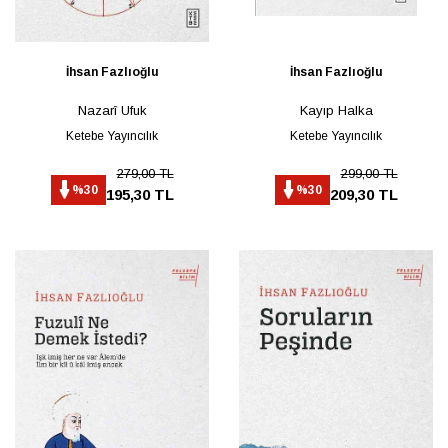
İhsan Fazlıoğlu
İhsan Fazlıoğlu
Nazarî Ufuk
Kayıp Halka
Ketebe Yayıncılık
Ketebe Yayıncılık
279,00 TL
299,00 TL
%30
%30
195,30 TL
209,30 TL