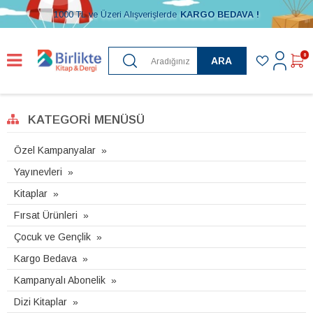
1000 TL ve Üzeri Alışverişlerde
KARGO BEDAVA !
0
ARA
KATEGORI MENÜSÜ
Özel Kampanyalar
Yayınevleri
Kitaplar
Fırsat Ürünleri
Çocuk ve Gençlik
Kargo Bedava
Kampanyalı Abonelik
Dizi Kitaplar