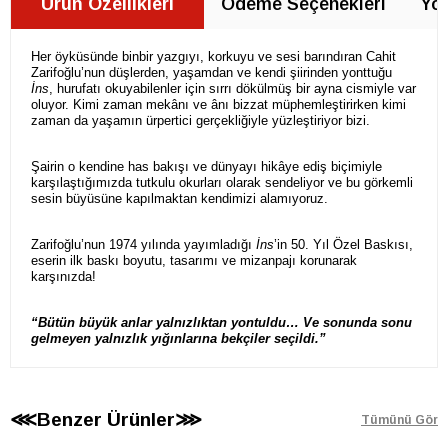
Ürün Özellikleri
Ödeme Seçenekleri
Yor
Her öyküsünde binbir yazgıyı, korkuyu ve sesi barındıran Cahit
Zarifoğlu’nun düşlerden, yaşamdan ve kendi şiirinden yonttuğu
İns
, hurufatı okuyabilenler için sırrı dökülmüş bir ayna cismiyle var
oluyor. Kimi zaman mekânı ve ânı bizzat müphemleştirirken kimi
zaman da yaşamın ürpertici gerçekliğiyle yüzleştiriyor bizi.
Şairin o kendine has bakışı ve dünyayı hikâye ediş biçimiyle
karşılaştığımızda tutkulu okurları olarak sendeliyor ve bu görkemli
sesin büyüsüne kapılmaktan kendimizi alamıyoruz.
Zarifoğlu’nun 1974 yılında yayımladığı
İns
’in 50. Yıl Özel Baskısı,
eserin ilk baskı boyutu, tasarımı ve mizanpajı korunarak
karşınızda!
“Bütün büyük anlar yalnızlıktan yontuldu… Ve sonunda sonu
gelmeyen yalnızlık yığınlarına bekçiler seçildi.”
⋘Benzer Ürünler⋙
Tümünü Gör