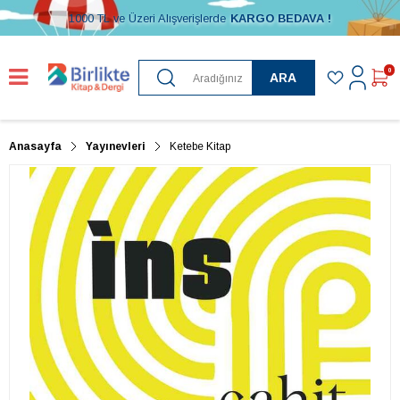
1000 TL ve Üzeri Alışverişlerde
KARGO BEDAVA !
0
ARA
Anasayfa
Yayınevleri
Ketebe Kitap