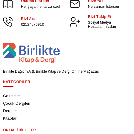
Okuma Listeleri
Bize Yaz
Her yaşa, her tarza özel
Ne zaman İstersen
Bizi Takip Et
Bizi Ara
Sosyal Medya
02124676910
Hesaplarımızdan
Birlikte Dağıtım A.Ş. Birlikte Kitap ve Dergi Online Mağazası
KATEGORILER
Gazeteler
Çocuk Dergileri
Dergiler
Kitaplar
ÖNEMLI BILGILER