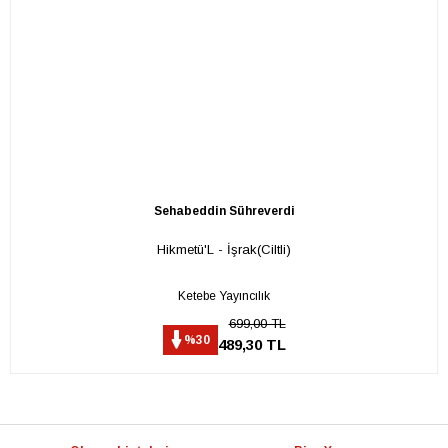
Sehabeddin Sühreverdi
Hikmetü'L - İşrak(Ciltli)
Ketebe Yayıncılık
699,00 TL
%30
489,30 TL