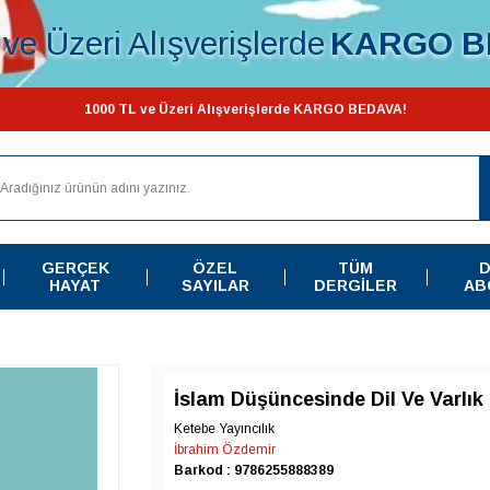
ve Üzeri Alışverişlerde
KARGO B
1000 TL ve Üzeri Alışverişlerde KARGO BEDAVA!
GERÇEK
ÖZEL
TÜM
D
HAYAT
SAYILAR
DERGILER
AB
İslam Düşüncesinde Dil Ve Varlık
Ketebe Yayıncılık
İbrahim Özdemir
Barkod : 9786255888389