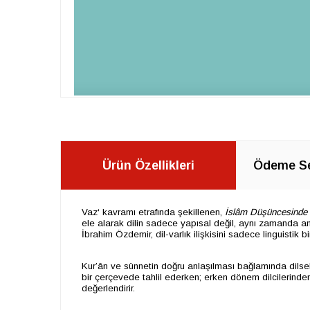
Ürün Özellikleri
Ödeme Se
Vaz‘ kavramı etrafında şekillenen,
İslâm Düşüncesinde 
ele alarak dilin sadece yapısal değil, aynı zamanda an
İbrahim Özdemir, dil-varlık ilişkisini sadece linguistik 
Kur’ân ve sünnetin doğru anlaşılması bağlamında dilsel
bir çerçevede tahlil ederken; erken dönem dilcilerinden 
değerlendirir.