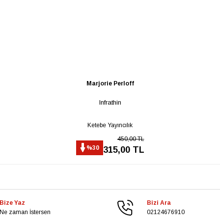
Marjorie Perloff
Infrathin
Ketebe Yayıncılık
450,00 TL
%30
315,00 TL
Bize Yaz
Bizi Ara
Ne zaman İstersen
02124676910