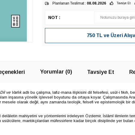
Planlanan Teslimat :
08.08.2026
Tavsiye Et
NOT :
750 TL ve Üzeri Alış
Yorumlar (0)
çenekleri
Tavsiye Et
Re
Dil ve Varlık
adlı bu çalışma, lafız-mana ilişkisini dil felsefesi, usûl-i fıkıh,
lam inşasına yönelik işlevsel boyutunu da ortaya koyar. Çalışmasında Arap
bir mesele olarak değil, aynı zamanda teolojik, felsefi ve epistemolojik bir d
 delâletin mahiyetini ve yöntemlerini irdeleyen Özdemir, İslâmî ilimlerin t
usûlcülere, mantıkçılardan müfessirlere kadar birçok disiplinde yer bulan 