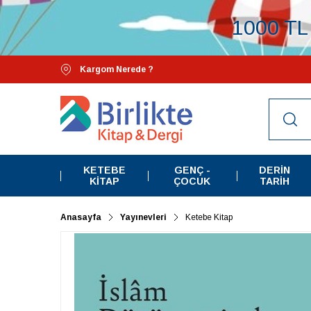
1000 TL 
Kargom Nerede ?
KETEBE
GENÇ -
DERIN
KITAP
ÇOCUK
TARIH
Anasayfa
Yayınevleri
Ketebe Kitap