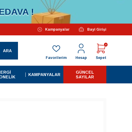
EDAVA !
Özel Kampanyalarımız Başlamıştır...
Kampanyalar
Bayi Girişi
Tüm A
0
ARA
Favorilerim
Hesap
Sepet
ERGI
GÜNCEL
KAMPANYALAR
ONELIK
SAYILAR