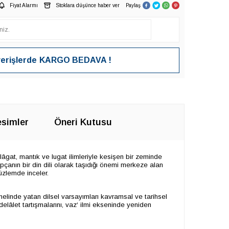
Fiyat Alarmı
Stoklara düşünce haber ver
Paylaş
verişlerde
KARGO BEDAVA !
simler
Öneri Kutusu
 belâgat, mantık ve lugat ilimleriyle kesişen bir zeminde
çanın bir din dili olarak taşıdığı önemi merkeze alan
üzlemde inceler.
emelinde yatan dilsel varsayımları kavramsal ve tarihsel
delâlet tartışmalarını, vaz‘ ilmi ekseninde yeniden