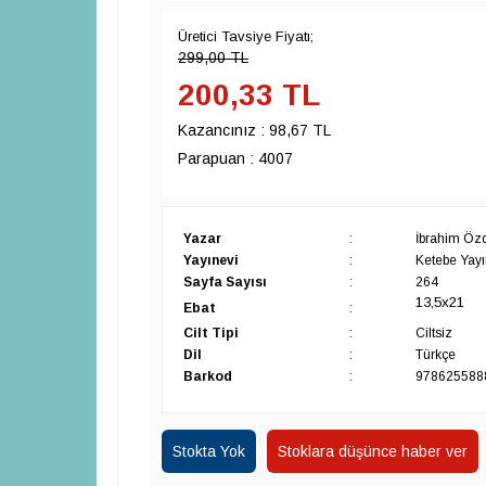
Üretici Tavsiye Fiyatı;
299,00
TL
200,33
TL
Kazancınız :
98,67 TL
Parapuan :
4007
Yazar
:
İbrahim Öz
Yayınevi
:
Ketebe Yayın
Sayfa Sayısı
:
264
13,5x21
Ebat
:
Cilt Tipi
:
Ciltsiz
Dil
:
Türkçe
Barkod
:
978625588
Stokta Yok
Stoklara düşünce haber ver