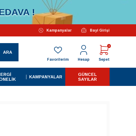
EDAVA !
Özel Kampanyalarımız Başlamıştır...
Kampanyalar
Bayi Girişi
Tüm A
0
ARA
Favorilerim
Hesap
Sepet
ERGI
GÜNCEL
KAMPANYALAR
ONELIK
SAYILAR