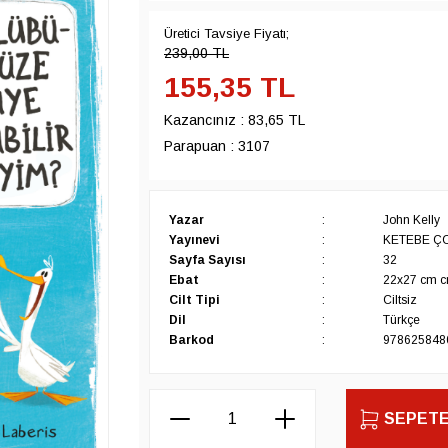
Üretici Tavsiye Fiyatı;
239,00
TL
155,35
TL
Kazancınız :
83,65 TL
Parapuan :
3107
Yazar
:
John Kelly
Yayınevi
:
KETEBE Ç
Sayfa Sayısı
:
32
Ebat
:
22x27 cm 
Cilt Tipi
:
Ciltsiz
Dil
:
Türkçe
Barkod
:
978625848
SEPETE