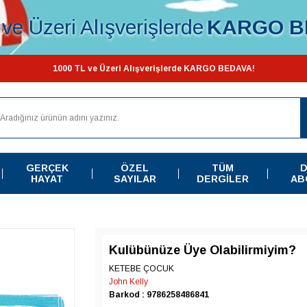
ve Üzeri Alışverişlerde
KARGO B
1000 TL ve Üzeri Alışverişlerde KARGO BEDAVA!
GERÇEK
ÖZEL
TÜM
D
HAYAT
SAYILAR
DERGILER
AB
Kulübünüze Üye Olabilirmiyim?
KETEBE ÇOCUK
John Kelly
Barkod : 9786258486841