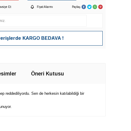
avsiye Et
Fiyat Alarmı
Paylaş
verişlerde
KARGO BEDAVA !
simler
Öneri Kutusu
 reddediliyordu. Sen de herkesin katılabildiği bir
unuyor.