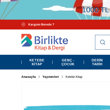
1000 TL 
Kargom Nerede ?
KETEBE
GENÇ -
DERIN
KITAP
ÇOCUK
TARIH
Anasayfa
Yayınevleri
Ketebe Kitap