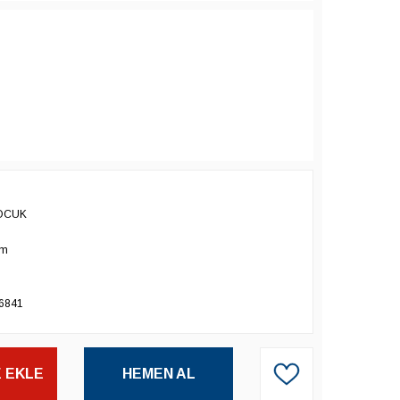
OCUK
cm
6841
 EKLE
HEMEN AL