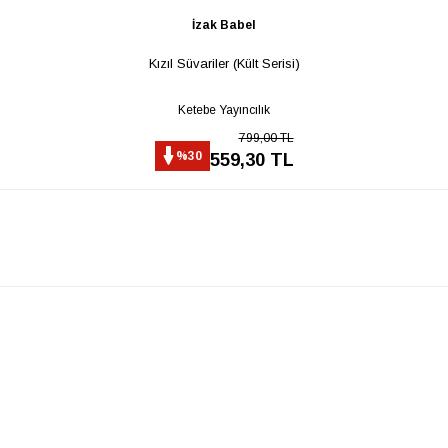
İzak Babel
Kızıl Süvariler (Kült Serisi)
Ketebe Yayıncılık
799,00 TL
%30
559,30 TL