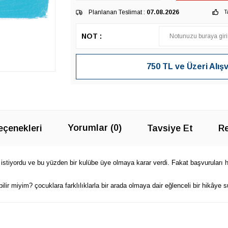
Planlanan Teslimat :
07.08.2026
T
NOT :
750 TL ve Üzeri Alış
Yorumlar (0)
çenekleri
Tavsiye Et
Re
stiyordu ve bu yüzden bir kulübe üye olmaya karar verdi. Fakat başvuruları hep
r miyim? çocuklara farklılıklarla bir arada olmaya dair eğlenceli bir hikâye s