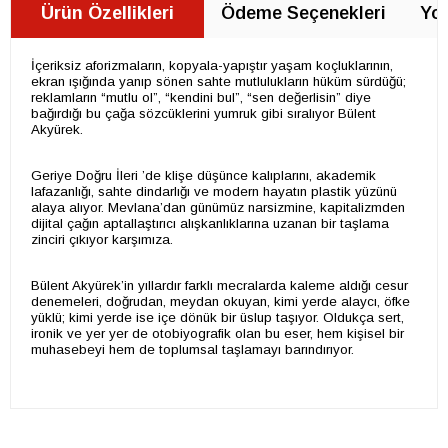
Ürün Özellikleri
Ödeme Seçenekleri
Yor
İçeriksiz aforizmaların, kopyala-yapıştır yaşam koçluklarının,
ekran ışığında yanıp sönen sahte mutlulukların hüküm sürdüğü;
reklamların “mutlu ol”, “kendini bul”, “sen değerlisin” diye
bağırdığı bu çağa sözcüklerini yumruk gibi sıralıyor Bülent
Akyürek.
Geriye Doğru İleri ’de klişe düşünce kalıplarını, akademik
lafazanlığı, sahte dindarlığı ve modern hayatın plastik yüzünü
alaya alıyor. Mevlana’dan günümüz narsizmine, kapitalizmden
dijital çağın aptallaştırıcı alışkanlıklarına uzanan bir taşlama
zinciri çıkıyor karşımıza.
Bülent Akyürek’in yıllardır farklı mecralarda kaleme aldığı cesur
denemeleri, doğrudan, meydan okuyan, kimi yerde alaycı, öfke
yüklü; kimi yerde ise içe dönük bir üslup taşıyor. Oldukça sert,
ironik ve yer yer de otobiyografik olan bu eser, hem kişisel bir
muhasebeyi hem de toplumsal taşlamayı barındırıyor.