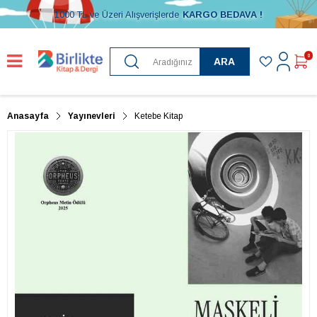
1000 TL ve Üzeri Alışverişlerde
KARGO BEDAVA !
0
ARA
Anasayfa
Yayınevleri
Ketebe Kitap