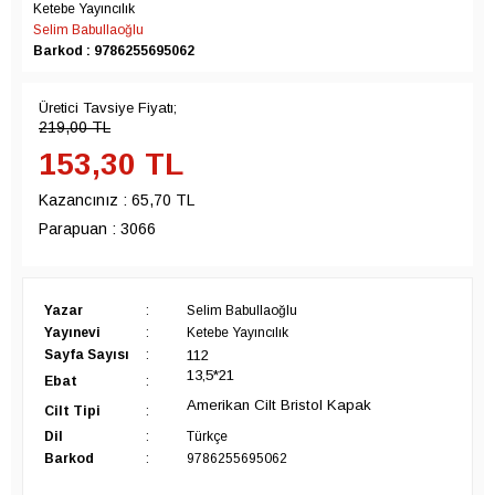
Ketebe Yayıncılık
Selim Babullaoğlu
Barkod : 9786255695062
Üretici Tavsiye Fiyatı;
219,00
TL
153,30
TL
Kazancınız :
65,70 TL
Parapuan :
3066
Yazar
:
Selim Babullaoğlu
Yayınevi
:
Ketebe Yayıncılık
112
Sayfa Sayısı
:
13,5*21
Ebat
:
Amerikan Cilt Bristol Kapak
Cilt Tipi
:
Dil
:
Türkçe
Barkod
:
9786255695062