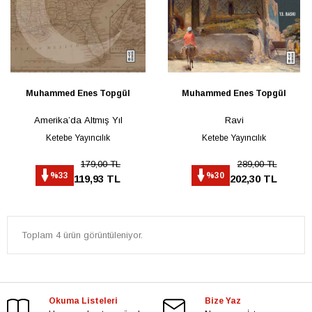
Muhammed Enes Topgül
Muhammed Enes Topgül
Amerika’da Altmış Yıl
Ravi
Ketebe Yayıncılık
Ketebe Yayıncılık
179,00 TL
289,00 TL
%33
%30
119,93 TL
202,30 TL
Toplam 4 ürün görüntüleniyor.
Okuma Listeleri
Bize Yaz