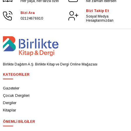
Her yaşa, her tarza özel
Ne zaman İstersen
Bizi Takip Et
Bizi Ara
Sosyal Medya
02124676910
Hesaplarımızdan
Birlikte Dağıtım A.Ş. Birlikte Kitap ve Dergi Online Mağazası
KATEGORILER
Gazeteler
Çocuk Dergileri
Dergiler
Kitaplar
ÖNEMLI BILGILER