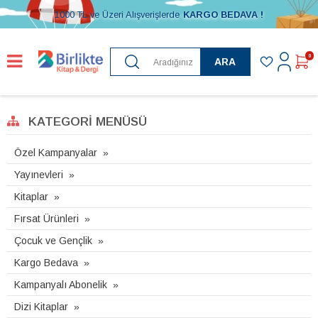
1000 TL ve Üzeri Alışverişlerde
KARGO BEDAVA !
0
ARA
KATEGORI MENÜSÜ
Özel Kampanyalar
Yayınevleri
Kitaplar
Fırsat Ürünleri
Çocuk ve Gençlik
Kargo Bedava
Kampanyalı Abonelik
Dizi Kitaplar