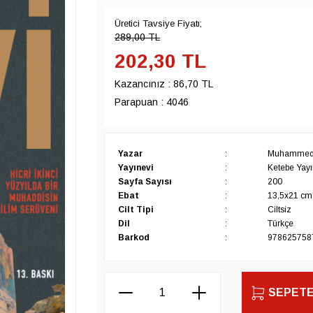
Üretici Tavsiye Fiyatı;
289,00
TL
202,30
TL
Kazancınız :
86,70 TL
Parapuan :
4046
Yazar
:
Muhammed 
Yayınevi
:
Ketebe Yayın
Sayfa Sayısı
:
200
Ebat
:
13,5x21 cm
Cilt Tipi
:
Ciltsiz
Dil
:
Türkçe
Barkod
:
978625758
SEPETE