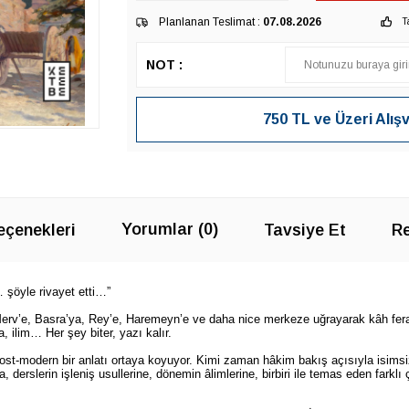
Planlanan Teslimat :
07.08.2026
T
NOT :
750 TL ve Üzeri Alış
Yorumlar (0)
çenekleri
Tavsiye Et
Re
şöyle rivayet etti…”
erv’e, Basra’ya, Rey’e, Haremeyn’e ve daha nice merkeze uğrayarak kâh ferah
, ilim… Her şey biter, yazı kalır.
ost-modern bir anlatı ortaya koyuyor. Kimi zaman hâkim bakış açısıyla isim
, derslerin işleniş usullerine, dönemin âlimlerine, birbiri ile temas eden farkl