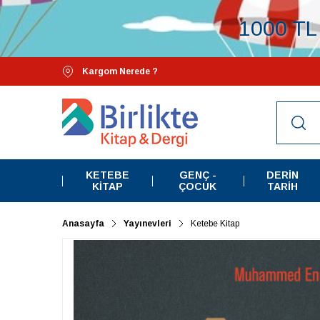
1000 TL 
Kargom Nerede ?
KETEBE
GENÇ -
DERIN
KITAP
ÇOCUK
TARIH
Anasayfa
Yayınevleri
Ketebe Kitap