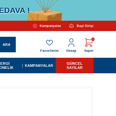
EDAVA !
Özel Kampanyalarımız Başlamıştır...
Kampanyalar
Bayi Girişi
Tüm A
0
ARA
Favorilerim
Hesap
Sepet
ERGI
GÜNCEL
KAMPANYALAR
ONELIK
SAYILAR