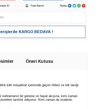
avsiye Et
Fiyat Alarmı
Paylaş
verişlerde
KARGO BEDAVA !
simler
Öneri Kutusu
lık kâh meşakkat içerisinde geçen rihlesi ve tek tanığı
siz kahramanın bir gününe ve hayat akışına, kimi zaman
ı çevrelere tanıklık ediyoruz. Kimi zaman da risalenin