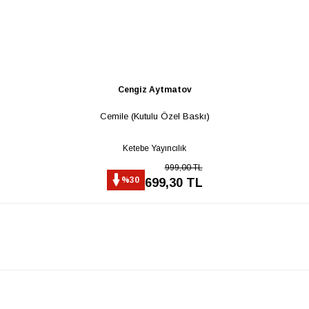
Cengiz Aytmatov
Cemile (Kutulu Özel Baskı)
Ketebe Yayıncılık
999,00 TL
%30
699,30 TL