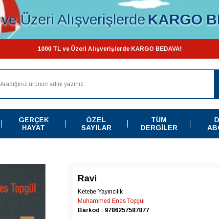
ve Üzeri Alışverişlerde
KARGO B
1000 TL ve Üzeri Alışverişlerde KARGO BEDAVA!
GERÇEK
ÖZEL
TÜM
D
HAYAT
SAYILAR
DERGILER
AB
Ravi
Ketebe Yayıncılık
Muhammed Enes Topgül
Barkod : 9786257587877