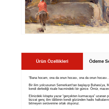
Ürün Özellikleri
Ödeme Se
“Bana hocam, ona da onun hocası, ona da onun hocası… 
Bir ilim yolcusunun Semerkant’tan başlayıp Buhara’ya, M
kendi derlediği risale hacmindeki bir günce. Ömür, macera
Elinizdeki kitapta yazar “gerçekten kurmacaya” uzanan p
bizzat genç ilim tâlibinin kendi gözünden hadis halkalarına
bitmeyen serüvenine ortak oluyoruz.