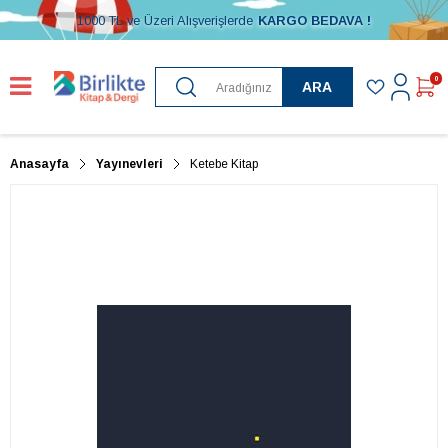
1000 TL ve Üzeri Alışverişlerde
KARGO BEDAVA !
0
ARA
Anasayfa
Yayınevleri
Ketebe Kitap