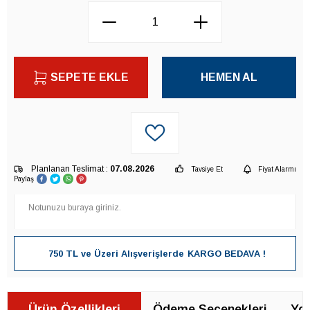
SEPETE EKLE
HEMEN AL
Planlanan Teslimat :
07.08.2026
Tavsiye Et
Fiyat Alarmı
Paylaş
750 TL ve Üzeri Alışverişlerde
KARGO BEDAVA !
Ürün Özellikleri
Ödeme Seçenekleri
Yor