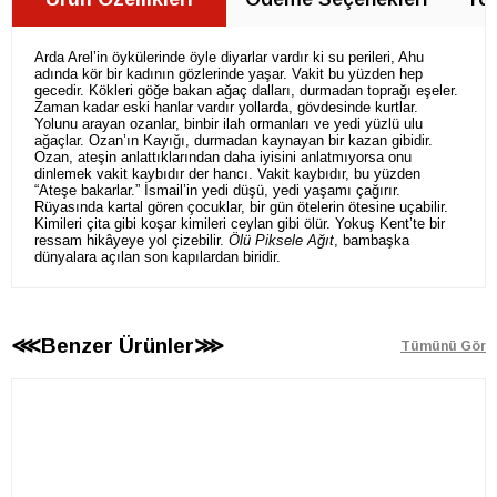
Arda Arel’in öykülerinde öyle diyarlar vardır ki su perileri, Ahu
adında kör bir kadının gözlerinde yaşar. Vakit bu yüzden hep
gecedir. Kökleri göğe bakan ağaç dalları, durmadan toprağı eşeler.
Zaman kadar eski hanlar vardır yollarda, gövdesinde kurtlar.
Yolunu arayan ozanlar, binbir ilah ormanları ve yedi yüzlü ulu
ağaçlar. Ozan’ın Kayığı, durmadan kaynayan bir kazan gibidir.
Ozan, ateşin anlattıklarından daha iyisini anlatmıyorsa onu
dinlemek vakit kaybıdır der hancı. Vakit kaybıdır, bu yüzden
“Ateşe bakarlar.” İsmail’in yedi düşü, yedi yaşamı çağırır.
Rüyasında kartal gören çocuklar, bir gün ötelerin ötesine uçabilir.
Kimileri çita gibi koşar kimileri ceylan gibi ölür. Yokuş Kent’te bir
ressam hikâyeye yol çizebilir.
Ölü Piksele Ağıt
, bambaşka
dünyalara açılan son kapılardan biridir.
⋘Benzer Ürünler⋙
Tümünü Gör