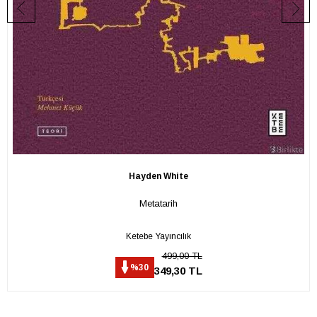
Hayden White
Metatarih
Ketebe Yayıncılık
499,00 TL
%30
349,30 TL