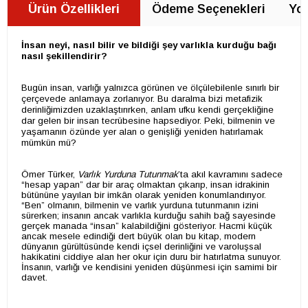
Ürün Özellikleri
Ödeme Seçenekleri
Yor
İnsan neyi, nasıl bilir ve bildiği şey varlıkla kurduğu bağı
nasıl şekillendirir?
Bugün insan, varlığı yalnızca görünen ve ölçülebilenle sınırlı bir
çerçevede anlamaya zorlanıyor. Bu daralma bizi metafizik
derinliğimizden uzaklaştırırken, anlam ufku kendi gerçekliğine
dar gelen bir insan tecrübesine hapsediyor. Peki, bilmenin ve
yaşamanın özünde yer alan o genişliği yeniden hatırlamak
mümkün mü?
Ömer Türker,
Varlık Yurduna Tutunmak
’ta akıl kavramını sadece
“hesap yapan” dar bir araç olmaktan çıkarıp, insan idrakinin
bütününe yayılan bir imkân olarak yeniden konumlandırıyor.
“Ben” olmanın, bilmenin ve varlık yurduna tutunmanın izini
sürerken; insanın ancak varlıkla kurduğu sahih bağ sayesinde
gerçek manada “insan” kalabildiğini gösteriyor. Hacmi küçük
ancak mesele edindiği dert büyük olan bu kitap, modern
dünyanın gürültüsünde kendi içsel derinliğini ve varoluşsal
hakikatini ciddiye alan her okur için duru bir hatırlatma sunuyor.
İnsanın, varlığı ve kendisini yeniden düşünmesi için samimi bir
davet.