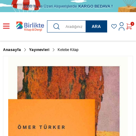
1000 TL ve Üzeri Alışverişlerde
KARGO BEDAVA !
0
ARA
Anasayfa
Yayınevleri
Ketebe Kitap