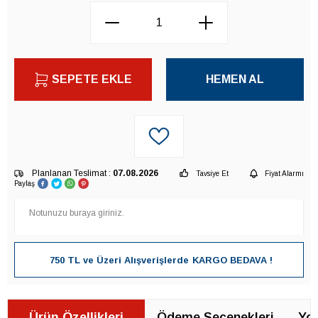
SEPETE EKLE
HEMEN AL
Planlanan Teslimat :
07.08.2026
Tavsiye Et
Fiyat Alarmı
Paylaş
750 TL ve Üzeri Alışverişlerde
KARGO BEDAVA !
Ürün Özellikleri
Ödeme Seçenekleri
Yor