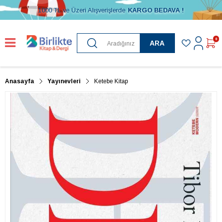
1000 TL ve Üzeri Alışverişlerde
KARGO BEDAVA !
0
ARA
Anasayfa
Yayınevleri
Ketebe Kitap