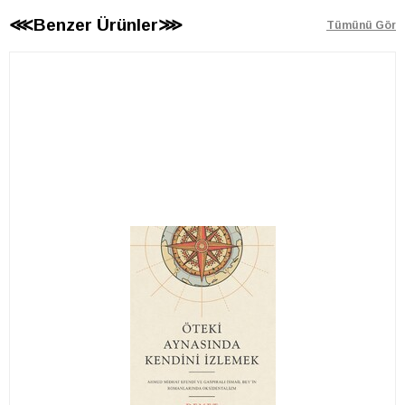
⋘Benzer Ürünler⋙
Tümünü Gör