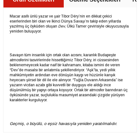
Macar asıllı ünlü yazar ve şair Tibor Déry’nin en dikkat çekici
eserlerinden biri olan ve İkinci Dünya Savaşı’nı takip eden yıllarda
yazılmış üç öyküden oluşan
Dev
, Ülkü Tamer çevirisiyle okuyucusuyla
yeniden buluşuyor.
Savaşın tüm insanlık için ortak olan acısını, karanlık Budapeşte
atmosferini tasvirlerinde hissettiğimiz Tibor Déry, iri cüssesinden
beklenemeyecek kadar naif bir kahramanı, kitaba ismini de veren
“Dev”de masalsı bir anlatımla şekillendiriyor. “Aşk”ta, yedi yıllık
mahkûmiyetin ardından eve dönüşün kaygı ve hüzünle karışık
heyecanı şiirsel bir dil ile ele alınıyor. “Tuğla Duvarın Arkasında” ise
yazarın vicdan azabı gibi kuvvetli bir duyguyu ele aldığı ince
düşünülmüş bir yapıyı ortaya koyuyor. Ortak bir atmosfer barındıran üç
öyküsünde yazar, suçlulukla masumiyet arasındaki çizgide yürüyen
karakterler kurguluyor.
Geçmiş, o büyülü, o eşsiz havasıyla yeniden yaratılmalıdır.