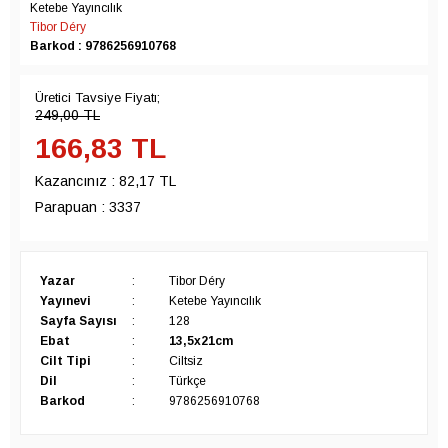
Ketebe Yayıncılık
Tibor Déry
Barkod : 9786256910768
Üretici Tavsiye Fiyatı;
249,00
TL
166,83
TL
Kazancınız :
82,17 TL
Parapuan :
3337
Yazar
:
Tibor Déry
Yayınevi
:
Ketebe Yayıncılık
Sayfa Sayısı
:
128
Ebat
:
13,5x21cm
Cilt Tipi
:
Ciltsiz
Dil
:
Türkçe
Barkod
:
9786256910768