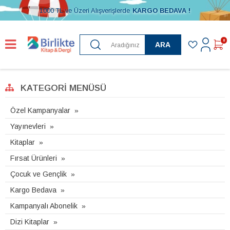
1000 TL ve Üzeri Alışverişlerde
KARGO BEDAVA !
0
ARA
KATEGORI MENÜSÜ
Özel Kampanyalar
Yayınevleri
Kitaplar
Fırsat Ürünleri
Çocuk ve Gençlik
Kargo Bedava
Kampanyalı Abonelik
Dizi Kitaplar