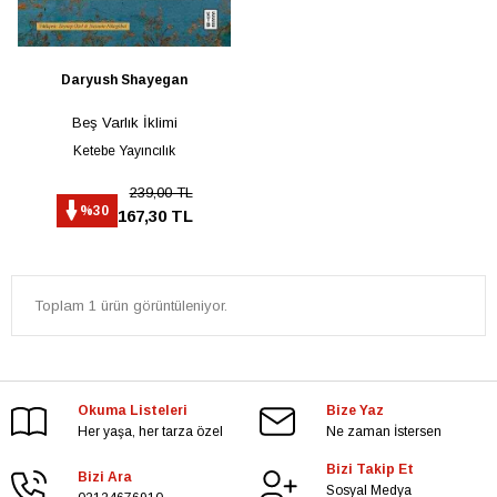
Daryush Shayegan
Beş Varlık İklimi
Ketebe Yayıncılık
239,00 TL
%30
167,30 TL
Toplam 1 ürün görüntüleniyor.
Okuma Listeleri
Bize Yaz
Her yaşa, her tarza özel
Ne zaman İstersen
Bizi Takip Et
Bizi Ara
Sosyal Medya