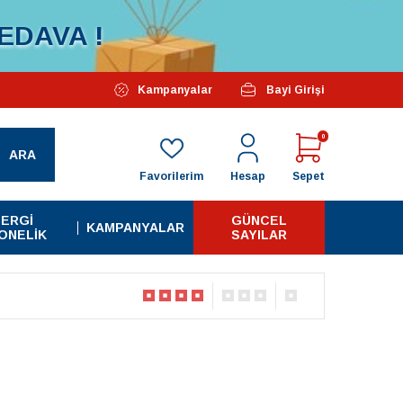
EDAVA !
Özel Kampanyalarımız Başlamıştır...
Kampanyalar
Bayi Girişi
Tüm A
0
ARA
Favorilerim
Hesap
Sepet
ERGI
GÜNCEL
KAMPANYALAR
ONELIK
SAYILAR