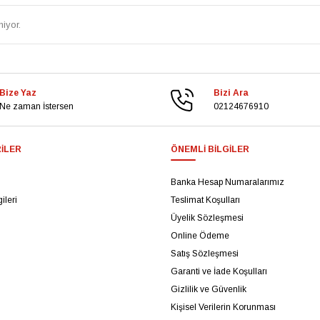
iyor.
Bize Yaz
Bizi Ara
Ne zaman İstersen
02124676910
ILER
ÖNEMLI BILGILER
Banka Hesap Numaralarımız
ileri
Teslimat Koşulları
Üyelik Sözleşmesi
Online Ödeme
Satış Sözleşmesi
Garanti ve İade Koşulları
Gizlilik ve Güvenlik
Kişisel Verilerin Korunması