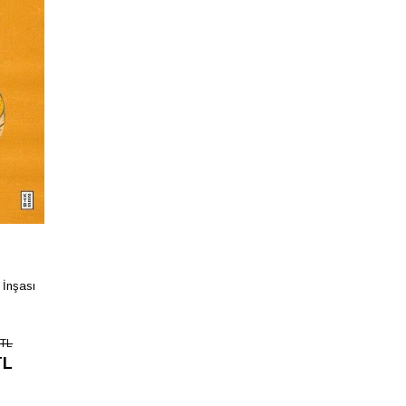
 İnşası
 TL
TL