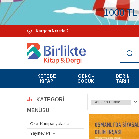
1000 TL 
Kargom Nerede ?
KETEBE
GENÇ -
DERIN
KITAP
ÇOCUK
TARIH
KATEGORI
MENÜSÜ
Özel Kampanyalar
Yayınevleri