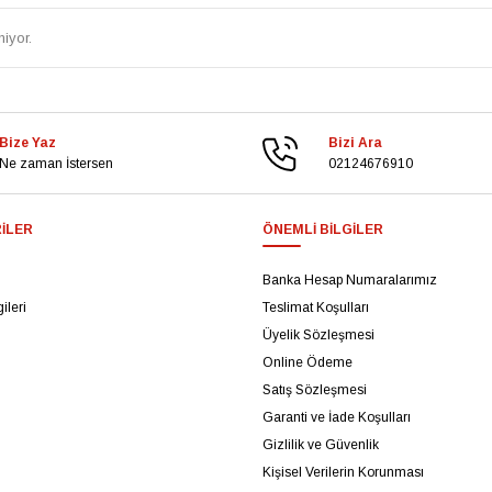
iyor.
Bize Yaz
Bizi Ara
Ne zaman İstersen
02124676910
ILER
ÖNEMLI BILGILER
Banka Hesap Numaralarımız
ileri
Teslimat Koşulları
Üyelik Sözleşmesi
Online Ödeme
Satış Sözleşmesi
Garanti ve İade Koşulları
Gizlilik ve Güvenlik
Kişisel Verilerin Korunması