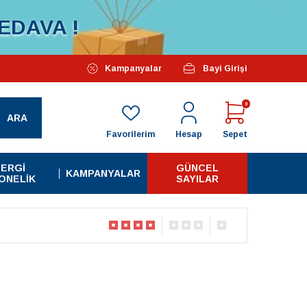
EDAVA !
Özel Kampanyalarımız Başlamıştır...
Kampanyalar
Bayi Girişi
Tüm A
0
ARA
Favorilerim
Hesap
Sepet
ERGI
GÜNCEL
KAMPANYALAR
ONELIK
SAYILAR