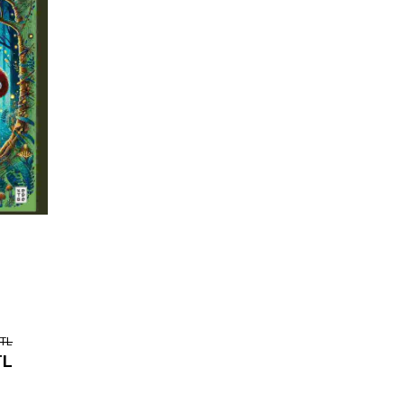
 TL
TL