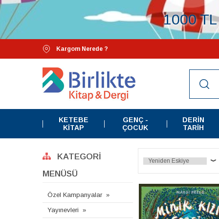
1000 TL 
Kargom Nerede ?
KETEBE
GENÇ -
DERIN
KITAP
ÇOCUK
TARIH
KATEGORI
MENÜSÜ
Özel Kampanyalar
Yayınevleri