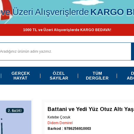
ve Üzeri Alışverişlerde
KARGO B
1000 TL ve Üzeri Alışverişlerde KARGO BEDAVA!
GERÇEK
ÖZEL
TÜM
D
HAYAT
SAYILAR
DERGILER
AB
Battani ve Yedi Yüz Otuz Altı Yaşı
Ketebe Çocuk
Didem Demirel
Barkod : 9786256910003