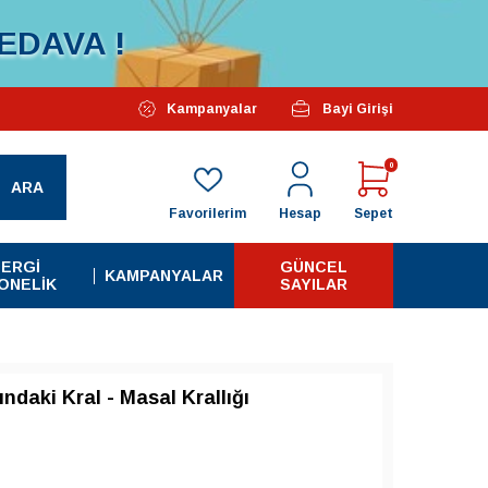
EDAVA !
Özel Kampanyalarımız Başlamıştır...
Kampanyalar
Bayi Girişi
Tüm A
0
ARA
Favorilerim
Hesap
Sepet
ERGI
GÜNCEL
KAMPANYALAR
ONELIK
SAYILAR
ndaki Kral - Masal Krallığı