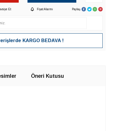
avsiye Et
Fiyat Alarmı
Paylaş
verişlerde
KARGO BEDAVA !
simler
Öneri Kutusu