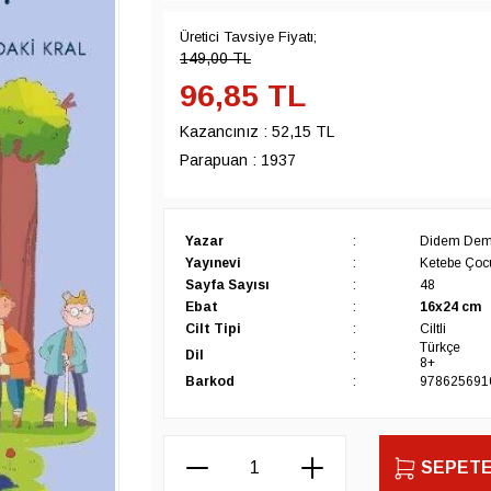
Üretici Tavsiye Fiyatı;
149,00
TL
96,85
TL
Kazancınız :
52,15 TL
Parapuan :
1937
Yazar
:
Didem Demi
Yayınevi
:
Ketebe Çoc
Sayfa Sayısı
:
48
Ebat
:
16x24 cm
Cilt Tipi
:
Ciltli
Türkçe
Dil
:
8+
Barkod
:
978625691
SEPETE