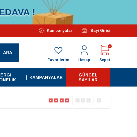
EDAVA !
Özel Kampanyalarımız Başlamıştır...
Kampanyalar
Bayi Girişi
Tüm A
0
ARA
Favorilerim
Hesap
Sepet
ERGI
GÜNCEL
KAMPANYALAR
ONELIK
SAYILAR