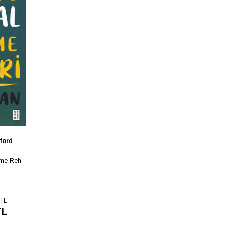
ford
nme Reh
 TL
TL