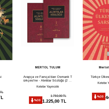
MERTOL TULUM
Mertol
i
Arapça ve Farsça'dan Osmanlı T
Türkçe Ülkes
ürkçesi'ne - Alıntılar Sözlüğü (2 Ci
Ketebe Y
lt)
Ketebe Yayıncılık
 TL
1.750,00 TL
%30
TL
4
%30
1.225,00 TL