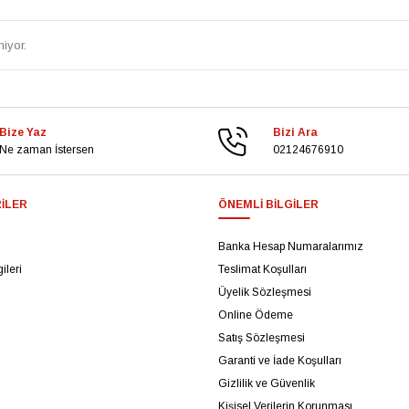
iyor.
Bize Yaz
Bizi Ara
Ne zaman İstersen
02124676910
ILER
ÖNEMLI BILGILER
Banka Hesap Numaralarımız
ileri
Teslimat Koşulları
Üyelik Sözleşmesi
Online Ödeme
Satış Sözleşmesi
Garanti ve İade Koşulları
Gizlilik ve Güvenlik
Kişisel Verilerin Korunması