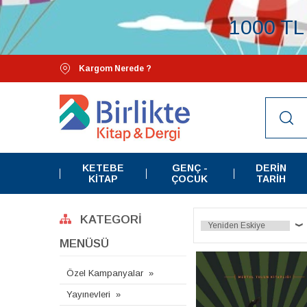
1000 TL 
Kargom Nerede ?
KETEBE
GENÇ -
DERIN
KITAP
ÇOCUK
TARIH
KATEGORI
MENÜSÜ
Özel Kampanyalar
Yayınevleri