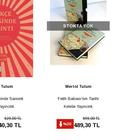
STOKTA YOK
 Tulum
Mertol Tulum
inde Sarsıntı
Fetih Babası’nın Tarihi
ayıncılık
Ketebe Yayıncılık
629,00 TL
699,00 TL
%30
40,30 TL
489,30 TL