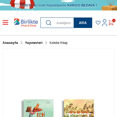
1000 TL ve Üzeri Alışverişlerde
KARGO BEDAVA !
0
ARA
Anasayfa
Yayınevleri
Ketebe Kitap