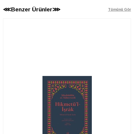
⋘Benzer Ürünler⋙
Tümünü Gör