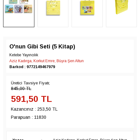
O'nun Gibi Seti (5 Kitap)
Ketebe Yayıncılık
Aziz Kadırga, Korkut Emre, Büşra Şen Altun
Barkod : 9772149467979
Üretici Tavsiye Fiyatı;
845,00
TL
591,50
TL
Kazancınız :
253,50 TL
Parapuan :
11830