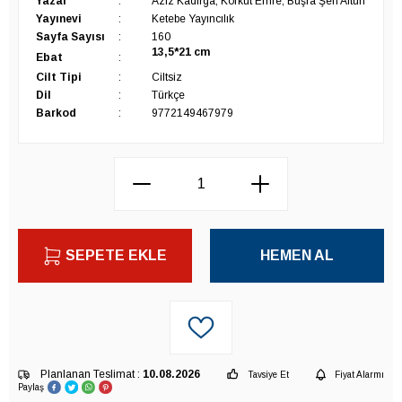
Yazar
:
Aziz Kadırga, Korkut Emre, Büşra Şen Altun
Yayınevi
:
Ketebe Yayıncılık
Sayfa Sayısı
:
160
13,5*21
cm
Ebat
:
Cilt Tipi
:
Ciltsiz
Dil
:
Türkçe
Barkod
:
9772149467979
SEPETE EKLE
HEMEN AL
Planlanan Teslimat :
10.08.2026
Tavsiye Et
Fiyat Alarmı
Paylaş