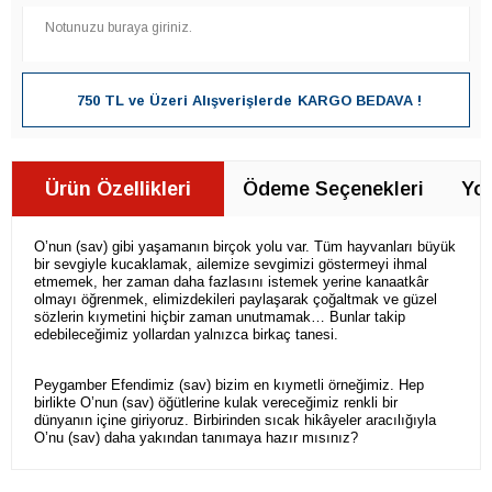
750 TL ve Üzeri Alışverişlerde
KARGO BEDAVA !
Ürün Özellikleri
Ödeme Seçenekleri
Yor
O’nun (sav) gibi yaşamanın birçok yolu var. Tüm hayvanları büyük
bir sevgiyle kucaklamak, ailemize sevgimizi göstermeyi ihmal
etmemek, her zaman daha fazlasını istemek yerine kanaatkâr
olmayı öğrenmek, elimizdekileri paylaşarak çoğaltmak ve güzel
sözlerin kıymetini hiçbir zaman unutmamak… Bunlar takip
edebileceğimiz yollardan yalnızca birkaç tanesi.
Peygamber Efendimiz (sav) bizim en kıymetli örneğimiz. Hep
birlikte O’nun (sav) öğütlerine kulak vereceğimiz renkli bir
dünyanın içine giriyoruz. Birbirinden sıcak hikâyeler aracılığıyla
O’nu (sav) daha yakından tanımaya hazır mısınız?