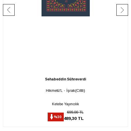
Sehabeddin Sühreverdi
Hikmetü'L - İşrak(Ciltli)
Ketebe Yayıncılık
699,00 TL
%30
489,30 TL