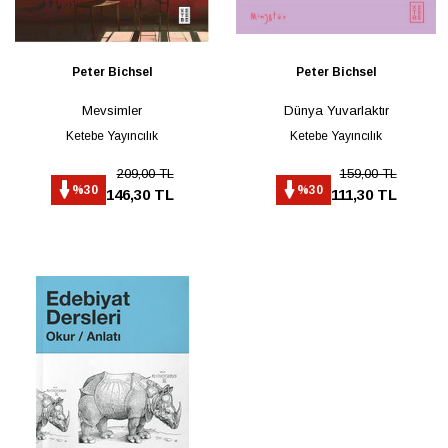
Peter Bichsel
Peter Bichsel
Mevsimler
Dünya Yuvarlaktır
Ketebe Yayıncılık
Ketebe Yayıncılık
209,00 TL
159,00 TL
%30
%30
146,30 TL
111,30 TL