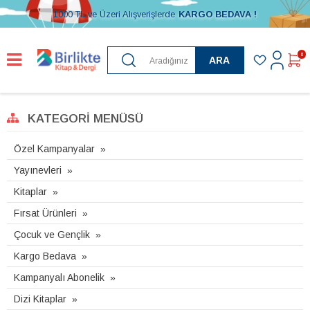
1000 TL ve Üzeri Alışverişlerde
KARGO BEDAVA !
0
ARA
KATEGORI MENÜSÜ
Özel Kampanyalar
Yayınevleri
Kitaplar
Fırsat Ürünleri
Çocuk ve Gençlik
Kargo Bedava
Kampanyalı Abonelik
Dizi Kitaplar