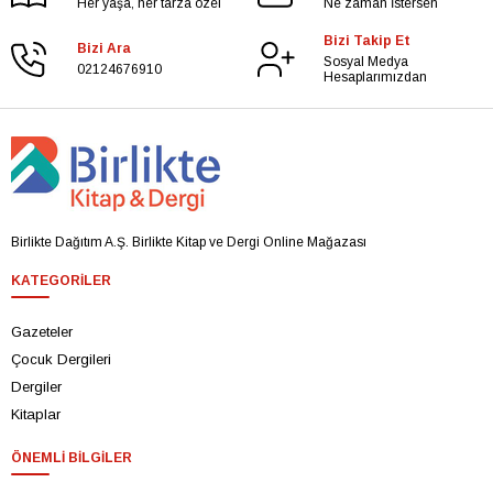
Her yaşa, her tarza özel
Ne zaman İstersen
Bizi Takip Et
Bizi Ara
Sosyal Medya
02124676910
Hesaplarımızdan
Birlikte Dağıtım A.Ş. Birlikte Kitap ve Dergi Online Mağazası
KATEGORILER
Gazeteler
Çocuk Dergileri
Dergiler
Kitaplar
ÖNEMLI BILGILER