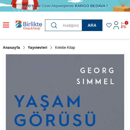
1000 TL ve Üzeri Alışverişlerde
KARGO BEDAVA !
0
ARA
Anasayfa
Yayınevleri
Ketebe Kitap