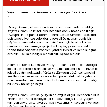
Yaşamın sınırında, insanın anlam arayışı üzerine son bir
söz…
Georg Simmel, ölümünden kısa bir süre önce kaleme aldığı
Yaşam Görüsü
ile felsefi düşüncesinin doruk noktasına ulaşır.
“Avrupa’nın en parlak adamı” olarak anılan Simmel, estetikten
epistemolojiye, sosyolojiden bireyselliğe uzanan geniş bir
düşünce evreninde, yaşamın özünü ve biçimle olan kadim
gerilimini çözümlemeye girişir. Bu kitapta, yaşamın sürekli
“daha-fazla-yaşam”a yönelen yaratıcı itkisini ve kendini aşma
arzusunu, ölümle barışık bir bütünlük içinde ele alır.
Simmel’in kendi ifadesiyle “vasiyeti” olan bu eser, bireyselliğin
koşullarını, bilincin sınırlarını ve yaşamın anlamını sorgulayan bir
felsefi dönüm noktasıdır.
Varlık ve Zaman
’ın düşünsel temelini
şekillendiren ve iki savaş arası Avrupa entelektüel hayatında
derin yankılar uyandıran metin, Habermas’ın da övgüyle andığı
bir klasik haline gelmiştir.
Yaşam Görüsü
, yirminci yüzyılın en özgün düşünürlerinden birinin
zihninden süzülen etkileyici bir sonsöz olduğu kadar, yaşamı
tüm yönleriyle anlamaya ve “nasıl yaşamalı?” sorusunu yeniden
düşünmeye içten bir davet.