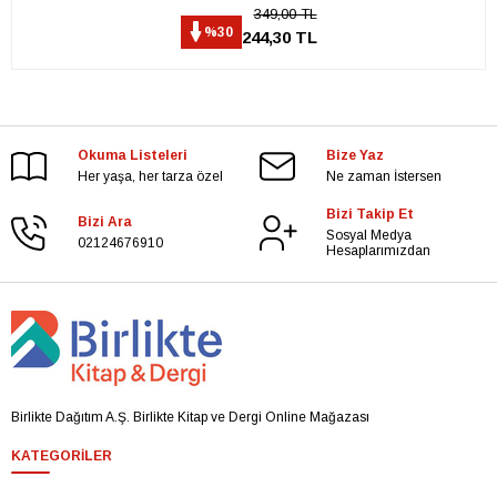
349,00 TL
%30
244,30 TL
Okuma Listeleri
Bize Yaz
Her yaşa, her tarza özel
Ne zaman İstersen
Bizi Takip Et
Bizi Ara
Sosyal Medya
02124676910
Hesaplarımızdan
Birlikte Dağıtım A.Ş. Birlikte Kitap ve Dergi Online Mağazası
KATEGORILER