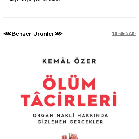
⋘Benzer Ürünler⋙
Tümünü Gör