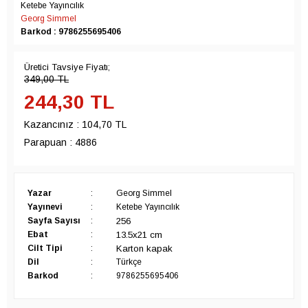
Ketebe Yayıncılık
Georg Simmel
Barkod : 9786255695406
Üretici Tavsiye Fiyatı;
349,00
TL
244,30
TL
Kazancınız :
104,70 TL
Parapuan :
4886
Yazar
:
Georg Simmel
Yayınevi
:
Ketebe Yayıncılık
256
Sayfa Sayısı
:
13.5x21 cm
Ebat
:
Karton kapak
Cilt Tipi
:
Dil
:
Türkçe
Barkod
:
9786255695406