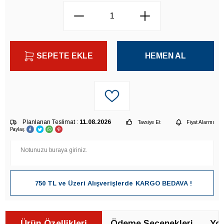
SEPETE EKLE
HEMEN AL
Planlanan Teslimat :
11.08.2026
Tavsiye Et
Fiyat Alarmı
Paylaş
750 TL ve Üzeri Alışverişlerde
KARGO BEDAVA !
Ürün Özellikleri
Ödeme Seçenekleri
Yor