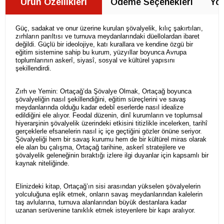
Ürün Özellikleri
Ödeme Seçenekleri
Yor
Güç, sadakat ve onur üzerine kurulan şövalyelik, kılıç şakırtıları,
zırhların parıltısı ve turnuva meydanlarındaki düellolardan ibaret
değildi. Güçlü bir ideolojiye, katı kurallara ve kendine özgü bir
eğitim sistemine sahip bu kurum, yüzyıllar boyunca Avrupa
toplumlarının askerî, siyasî, sosyal ve kültürel yapısını
şekillendirdi.
Zırh ve Yemin: Ortaçağ’da Şövalye Olmak, Ortaçağ boyunca
şövalyeliğin nasıl şekillendiğini, eğitim süreçlerini ve savaş
meydanlarında olduğu kadar edebî eserlerde nasıl idealize
edildiğini ele alıyor. Feodal düzenin, dinî kurumların ve toplumsal
hiyerarşinin şövalyelik üzerindeki etkisini titizlikle incelerken, tarihî
gerçeklerle efsanelerin nasıl iç içe geçtiğini gözler önüne seriyor.
Şövalyeliği hem bir savaş kurumu hem de bir kültürel miras olarak
ele alan bu çalışma, Ortaçağ tarihine, askerî stratejilere ve
şövalyelik geleneğinin bıraktığı izlere ilgi duyanlar için kapsamlı bir
kaynak niteliğinde.
Elinizdeki kitap, Ortaçağ’ın sisi arasından yükselen şövalyelerin
yolculuğuna eşlik etmek, onların savaş meydanlarından kalelerin
taş avlularına, turnuva alanlarından büyük destanlara kadar
uzanan serüvenine tanıklık etmek isteyenlere bir kapı aralıyor.