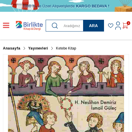
1000 TL ve Üzeri Alışverişlerde
KARGO BEDAVA !
0
ARA
Anasayfa
Yayınevleri
Ketebe Kitap