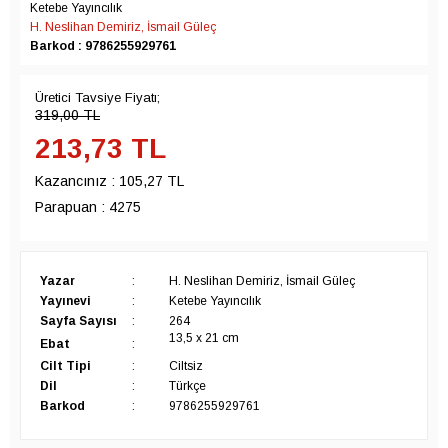
Ketebe Yayıncılık
H. Neslihan Demiriz, İsmail Güleç
Barkod : 9786255929761
Üretici Tavsiye Fiyatı;
319,00
TL
213,73
TL
Kazancınız :
105,27 TL
Parapuan :
4275
Yazar
:
H. Neslihan Demiriz, İsmail Güleç
Yayınevi
:
Ketebe Yayıncılık
Sayfa Sayısı
:
264
13,5 x 21 cm
Ebat
:
Cilt Tipi
:
Ciltsiz
Dil
:
Türkçe
Barkod
:
9786255929761