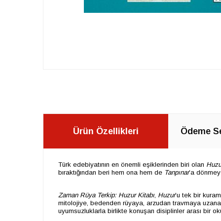
Ürün Özellikleri
Ödeme Se
Türk edebiyatının en önemli eşiklerinden biri olan
Huzu
bıraktığından beri hem ona hem de
Tanpınar
’a dönmey
Zaman Rüya Terkip: Huzur Kitabı
,
Huzur
’u tek bir kura
mitolojiye, bedenden rüyaya, arzudan travmaya uzanan fa
uyumsuzluklarla birlikte konuşan disiplinler arası bir o