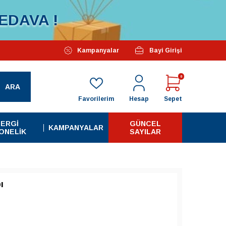
EDAVA !
Özel Kampanyalarımız Başlamıştır...
Kampanyalar
Bayi Girişi
Tüm A
0
ARA
Favorilerim
Hesap
Sepet
ERGI
GÜNCEL
KAMPANYALAR
ONELIK
SAYILAR
ı