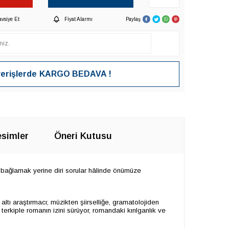
avsiye Et
Fiyat Alarmı
Paylaş
verişlerde
KARGO BEDAVA !
simler
Öneri Kutusu
re bağlamak yerine diri sorular hâlinde önümüze
altı araştırmacı; müzikten şiirselliğe, gramatolojiden
erkiple romanın izini sürüyor, romandaki kırılganlık ve