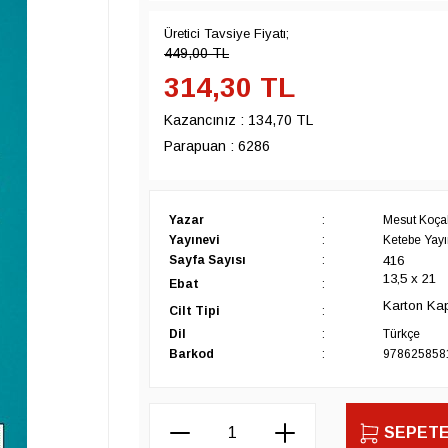
Üretici Tavsiye Fiyatı;
449,00
TL
314,30
TL
Kazancınız :
134,70 TL
Parapuan :
6286
Yazar
:
Mesut Koça
Yayınevi
:
Ketebe Yayın
416
Sayfa Sayısı
:
13,5 x 21
Ebat
:
Karton Ka
Cilt Tipi
:
Dil
:
Türkçe
Barkod
:
978625858
SEPETE