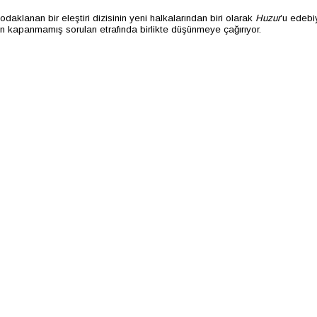
daklanan bir eleştiri dizisinin yeni halkalarından biri olarak
Huzur
’u edebi
 kapanmamış soruları etrafında birlikte düşünmeye çağırıyor.