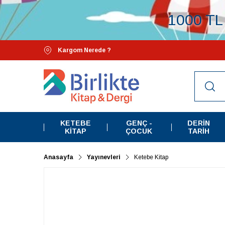
1000 TL 
Kargom Nerede ?
KETEBE
GENÇ -
DERIN
KITAP
ÇOCUK
TARIH
Anasayfa
Yayınevleri
Ketebe Kitap