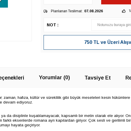
Planlanan Teslimat :
07.08.2026
T
NOT :
750 TL ve Üzeri Alış
Yorumlar (0)
çenekleri
Tavsiye Et
Re
r
, zaman, hafıza, kültür ve süreklilik gibi büyük meseleleri kesin hükümle
e devam ediyoruz.
m ya da disiplinle kuşatılamayacak, kapsamlı bir metin olarak ele alıyor. On 
rklı eksenlerde romana ayrı kapılardan giriyor. Çok sesli ve gerilimli bir t
kumayı hayata geçiriyor.