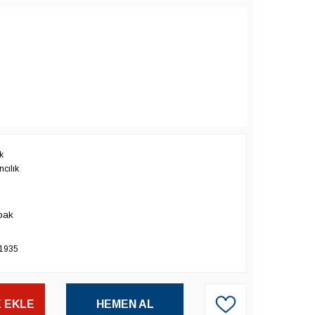
k
cılık
pak
1935
 EKLE
HEMEN AL