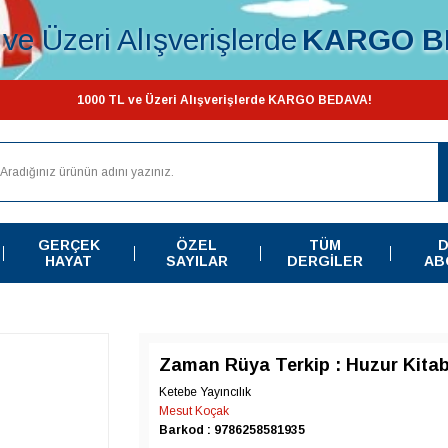
ve Üzeri Alışverişlerde
KARGO B
1000 TL ve Üzeri Alışverişlerde KARGO BEDAVA!
GERÇEK
ÖZEL
TÜM
D
HAYAT
SAYILAR
DERGILER
AB
Zaman Rüya Terkip : Huzur Kitab
Ketebe Yayıncılık
Mesut Koçak
Barkod : 9786258581935