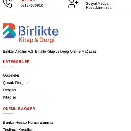
Sosyal Medya
02124676910
Hesaplarımızdan
Birlikte Dağıtım A.Ş. Birlikte Kitap ve Dergi Online Mağazası
KATEGORILER
Gazeteler
Çocuk Dergileri
Dergiler
Kitaplar
ÖNEMLI BILGILER
Banka Hesap Numaralarımız
Teslimat Koşulları