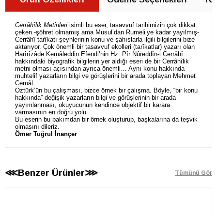
Cerrâhîlik Metinleri
isimli bu eser, tasavvuf tarihimizin çok dikkat
çeken -şöhret olmamış ama Musul’dan Rumeli’ye kadar yayılmış-
Cerrâhî tarîkatı şeyhlerinin konu ve şahıslarla ilgili bilgilerini bize
aktarıyor. Çok önemli bir tasavvuf ekolleri (tarîkatlar) yazarı olan
Harîrîzâde Kemâleddin Efendi’nin Hz. Pîr Nûreddîn-i Cerrâhî
hakkındaki biyografik bilgilerin yer aldığı eseri de bir Cerrâhîlik
metni olması açısından ayrıca önemli… Aynı konu hakkında
muhtelif yazarların bilgi ve görüşlerini bir arada toplayan Mehmet
Cemâl
Öztürk’ün bu çalışması, bizce örnek bir çalışma. Böyle, “bir konu
hakkında” değişik yazarların bilgi ve görüşlerinin bir arada
yayımlanması, okuyucunun kendince objektif bir karara
varmasının en doğru yolu.
Bu eserin bu bakımdan bir örnek oluşturup, başkalarına da teşvik
olmasını dileriz.
Ömer Tuğrul İnançer
⋘Benzer Ürünler⋙
Tümünü Gör