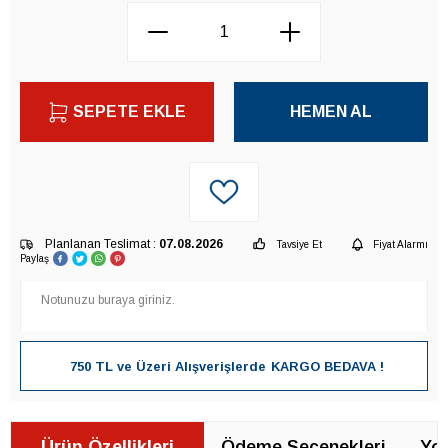
SEPETE EKLE
HEMEN AL
Planlanan Teslimat :
07.08.2026
Tavsiye Et
Fiyat Alarmı
Paylaş
750 TL ve Üzeri Alışverişlerde
KARGO BEDAVA !
Ürün Özellikleri
Ödeme Seçenekleri
Yor