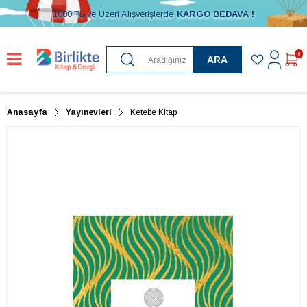
1000 TL ve Üzeri Alışverişlerde
KARGO BEDAVA !
0
ARA
Anasayfa
Yayınevleri
Ketebe Kitap